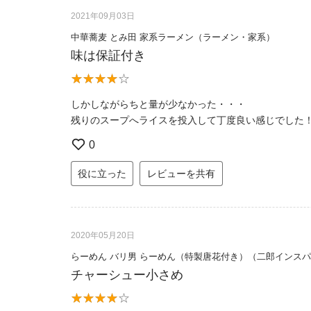
2021年09月03日
中華蕎麦 とみ田 家系ラーメン（ラーメン・家系）
味は保証付き
しかしながらちと量が少なかった・・・
残りのスープへライスを投入して丁度良い感じでした
0
役に立った
レビューを共有
2020年05月20日
らーめん バリ男 らーめん（特製唐花付き）（二郎インス
チャーシュー小さめ