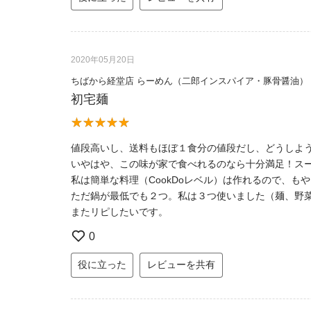
2020年05月20日
ちばから経堂店 らーめん（二郎インスパイア・豚骨醤油）
初宅麺
値段高いし、送料もほぼ１食分の値段だし、どうしよ
いやはや、この味が家で食べれるのなら十分満足！ス
私は簡単な料理（CookDoレベル）は作れるので、
ただ鍋が最低でも２つ。私は３つ使いました（麺、野
またリピしたいです。
0
役に立った
レビューを共有