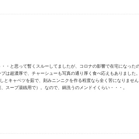
う・・と思って暫くスルーしてましたが、コロナの影響で在宅になった
ープは超濃厚で、チャーシューも写真の通り厚く食べ応えもありました
もやしとキャベツを茹で、刻みニンニクを作る程度なら全く苦になりませ
菜、スープ湯銭用で）。なので、鍋洗うのメンドイくらい・・・。