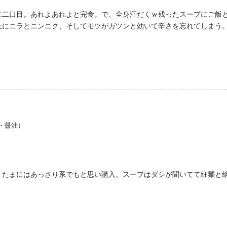
に二口目。あれよあれよと完食。で、全身汗だくｗ残ったスープにご飯と
上にニラとニンニク、そしてモツがガツンと効いて辛さを忘れてしまう
・醤油）
、たまにはあっさり系でもと思い購入。スープはダシが聞いてて細麺と