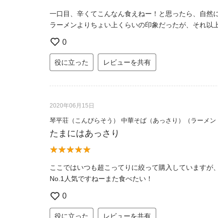
一口目、辛くてこんなん食えねー！と思ったら、自然
ラーメンよりちょい上くらいの印象だったが、それ以
0
役に立った
レビューを共有
2020年06月15日
琴平荘（こんぴらそう） 中華そば（あっさり）（ラーメン
たまにはあっさり
ここではいつも超こってりに絞って購入していますが
No.1人気ですねーまた食べたい！
0
役に立った
レビューを共有