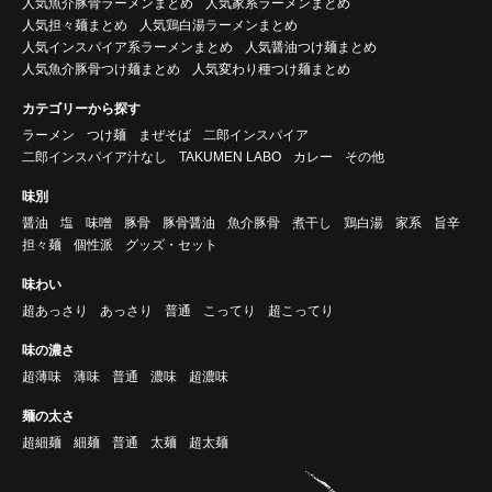
人気魚介豚骨ラーメンまとめ
人気家系ラーメンまとめ
人気担々麺まとめ
人気鶏白湯ラーメンまとめ
人気インスパイア系ラーメンまとめ
人気醤油つけ麺まとめ
人気魚介豚骨つけ麺まとめ
人気変わり種つけ麺まとめ
カテゴリーから探す
ラーメン
つけ麺
まぜそば
二郎インスパイア
二郎インスパイア汁なし
TAKUMEN LABO
カレー
その他
味別
醤油
塩
味噌
豚骨
豚骨醤油
魚介豚骨
煮干し
鶏白湯
家系
旨辛
担々麺
個性派
グッズ・セット
味わい
超あっさり
あっさり
普通
こってり
超こってり
味の濃さ
超薄味
薄味
普通
濃味
超濃味
麺の太さ
超細麺
細麺
普通
太麺
超太麺