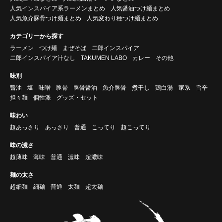
人気インスパイア系ラーメンまとめ
人気醤油つけ麺まとめ
人気魚介豚骨つけ麺まとめ
人気変わり種つけ麺まとめ
カテゴリーから探す
ラーメン
つけ麺
まぜそば
二郎インスパイア
二郎インスパイア汁なし
TAKUMEN LABO
カレー
その他
味別
醤油
塩
味噌
豚骨
豚骨醤油
魚介豚骨
煮干し
鶏白湯
家系
旨辛
担々麺
個性派
グッズ・セット
味わい
超あっさり
あっさり
普通
こってり
超こってり
味の濃さ
超薄味
薄味
普通
濃味
超濃味
麺の太さ
超細麺
細麺
普通
太麺
超太麺