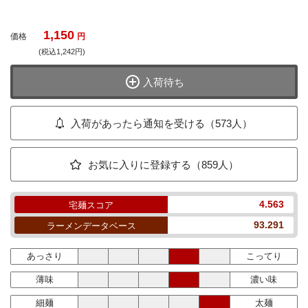
1,150
価格
円
(税込1,242円)
入荷待ち
入荷があったら通知を受ける（573人）
お気に入りに登録する（859人）
4.563
宅麺スコア
93.291
ラーメンデータベース
あっさり
こってり
薄味
濃い味
細麺
太麺