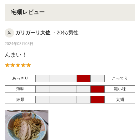
宅麺レビュー
ガリガーリ大佐
・20代/男性
2024年03月08日
んまい！
あっさり
こってり
薄味
濃い味
細麺
太麺