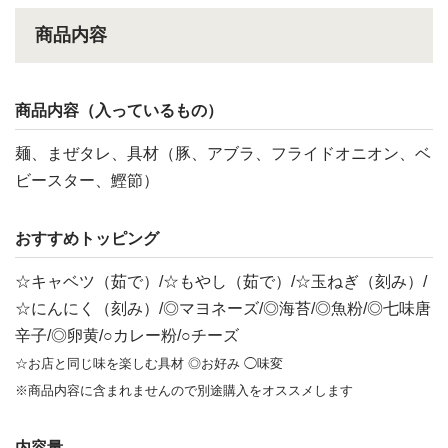
商品内容
商品内容（入っているもの）
麺、まぜタレ、具材（豚、アブラ、フライドオニオン、ベ
ビースター、鰹節）
おすすめトッピング
☆キャベツ（茹で）/☆もやし（茹で）/☆玉ねぎ（刻み）/
☆にんにく（刻み）/◎マヨネーズ/◎海苔/◎魚粉/◎七味唐
辛子/◎卵黄/○カレー粉/○チーズ
☆お店と同じ味を楽しむ具材 ◎お好み ◯味変
※商品内容に含まれませんので別途購入をオススメします
内容量