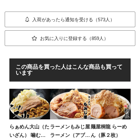
入荷があったら通知を受ける（573人）
お気に入りに登録する（859人）
この商品を買った人はこんな商品も買って
います
魔
ラー
い！
らぁめん大山（た
ラーメンもみじ屋
麺屋桐龍 らーめ
そば
いざん） 噛む麺!
ラーメン（アブラ
ん（豚２枚）