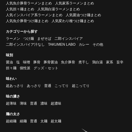
人気魚介豚骨ラーメンまとめ
人気家系ラーメンまとめ
人気担々麺まとめ
人気鶏白湯ラーメンまとめ
人気インスパイア系ラーメンまとめ
人気醤油つけ麺まとめ
人気魚介豚骨つけ麺まとめ
人気変わり種つけ麺まとめ
カテゴリーから探す
ラーメン
つけ麺
まぜそば
二郎インスパイア
二郎インスパイア汁なし
TAKUMEN LABO
カレー
その他
味別
醤油
塩
味噌
豚骨
豚骨醤油
魚介豚骨
煮干し
鶏白湯
家系
旨辛
担々麺
個性派
グッズ・セット
味わい
超あっさり
あっさり
普通
こってり
超こってり
味の濃さ
超薄味
薄味
普通
濃味
超濃味
麺の太さ
超細麺
細麺
普通
太麺
超太麺