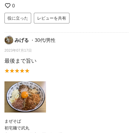
0
役に立った
レビューを共有
みげる
・30代/男性
2023年07月17日
最後まで旨い
まぜそば
初宅麺で武丸