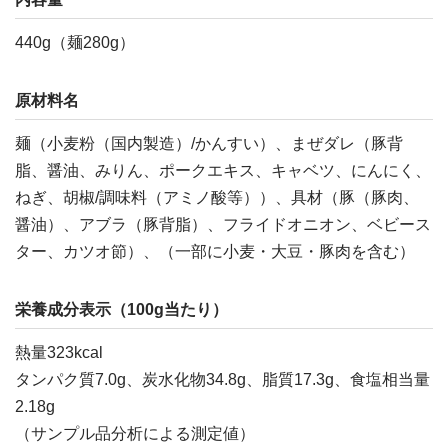
440g（麺280g）
原材料名
麺（小麦粉（国内製造）/かんすい）、まぜダレ（豚背
脂、醤油、みりん、ポークエキス、キャベツ、にんにく、
ねぎ、胡椒/調味料（アミノ酸等））、具材（豚（豚肉、
醤油）、アブラ（豚背脂）、フライドオニオン、ベビース
ター、カツオ節）、（一部に小麦・大豆・豚肉を含む）
栄養成分表示（100g当たり）
熱量323kcal
タンパク質7.0g、炭水化物34.8g、脂質17.3g、食塩相当量
2.18g
（サンプル品分析による測定値）