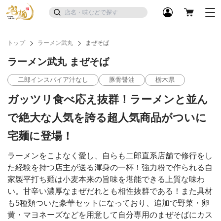
トップ
ラーメン武丸
まぜそば
ラーメン武丸 まぜそば
二郎インスパイア汁なし
豚骨醤油
栃木県
ガッツリ食べ応え抜群！ラーメンと並ん
で絶大な人気を誇る超人気商品がついに
宅麺に登場！
ラーメンをこよなく愛し、自らも二郎直系店舗で修行をし
た経験を持つ店主が送る渾身の一杯！強力粉で作られる自
家製平打ち麺は小麦本来の旨味を堪能できる上質な味わ
い。甘辛い濃厚なまぜだれとも相性抜群である！また具材
も5種類ついた豪華セットになっており、追加で野菜・卵
黄・マヨネーズなどを用意して自分専用のまぜそばにカス