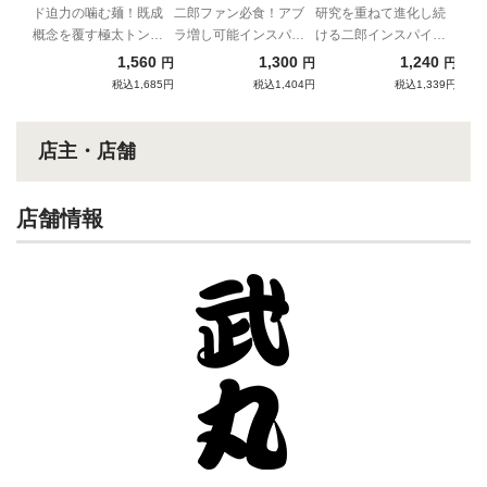
大麺
トッピング付）
ド迫力の噛む麺！既成
二郎ファン必食！アブ
研究を重ねて進化し続
概念を覆す極太トンコ
ラ増し可能インスパイ
ける二郎インスパイ
ツ！
ア！
ア！
1,560
1,300
1,240
円
円
円
税込1,685円
税込1,404円
税込1,339円
店主・店舗
店舗情報