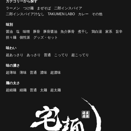
カテゴリーから探す
ラーメン
つけ麺
まぜそば
二郎インスパイア
二郎インスパイア汁なし
TAKUMEN LABO
カレー
その他
味別
醤油
塩
味噌
豚骨
豚骨醤油
魚介豚骨
煮干し
鶏白湯
家系
旨辛
担々麺
個性派
グッズ・セット
味わい
超あっさり
あっさり
普通
こってり
超こってり
味の濃さ
超薄味
薄味
普通
濃味
超濃味
麺の太さ
超細麺
細麺
普通
太麺
超太麺