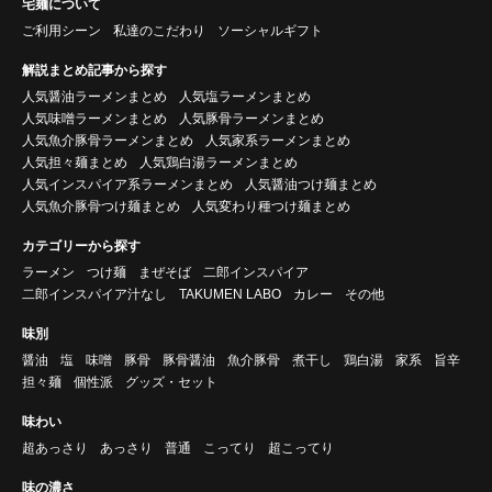
宅麺について
ご利用シーン
私達のこだわり
ソーシャルギフト
解説まとめ記事から探す
人気醤油ラーメンまとめ
人気塩ラーメンまとめ
人気味噌ラーメンまとめ
人気豚骨ラーメンまとめ
人気魚介豚骨ラーメンまとめ
人気家系ラーメンまとめ
人気担々麺まとめ
人気鶏白湯ラーメンまとめ
人気インスパイア系ラーメンまとめ
人気醤油つけ麺まとめ
人気魚介豚骨つけ麺まとめ
人気変わり種つけ麺まとめ
カテゴリーから探す
ラーメン
つけ麺
まぜそば
二郎インスパイア
二郎インスパイア汁なし
TAKUMEN LABO
カレー
その他
味別
醤油
塩
味噌
豚骨
豚骨醤油
魚介豚骨
煮干し
鶏白湯
家系
旨辛
担々麺
個性派
グッズ・セット
味わい
超あっさり
あっさり
普通
こってり
超こってり
味の濃さ