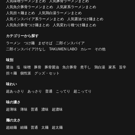
人気味噌ラーメンまとめ
人気豚骨ラーメンまとめ
人気魚介豚骨ラーメンまとめ
人気家系ラーメンまとめ
人気担々麺まとめ
人気鶏白湯ラーメンまとめ
人気インスパイア系ラーメンまとめ
人気醤油つけ麺まとめ
人気魚介豚骨つけ麺まとめ
人気変わり種つけ麺まとめ
カテゴリーから探す
ラーメン
つけ麺
まぜそば
二郎インスパイア
二郎インスパイア汁なし
TAKUMEN LABO
カレー
その他
味別
醤油
塩
味噌
豚骨
豚骨醤油
魚介豚骨
煮干し
鶏白湯
家系
旨辛
担々麺
個性派
グッズ・セット
味わい
超あっさり
あっさり
普通
こってり
超こってり
味の濃さ
超薄味
薄味
普通
濃味
超濃味
麺の太さ
超細麺
細麺
普通
太麺
超太麺