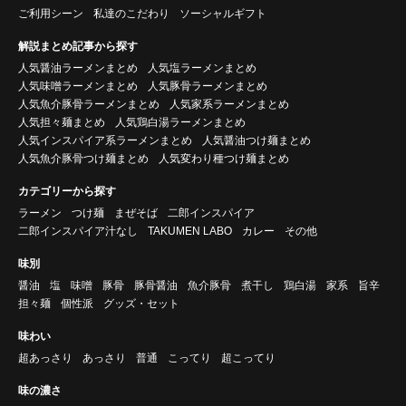
ご利用シーン
私達のこだわり
ソーシャルギフト
解説まとめ記事から探す
人気醤油ラーメンまとめ
人気塩ラーメンまとめ
人気味噌ラーメンまとめ
人気豚骨ラーメンまとめ
人気魚介豚骨ラーメンまとめ
人気家系ラーメンまとめ
人気担々麺まとめ
人気鶏白湯ラーメンまとめ
人気インスパイア系ラーメンまとめ
人気醤油つけ麺まとめ
人気魚介豚骨つけ麺まとめ
人気変わり種つけ麺まとめ
カテゴリーから探す
ラーメン
つけ麺
まぜそば
二郎インスパイア
二郎インスパイア汁なし
TAKUMEN LABO
カレー
その他
味別
醤油
塩
味噌
豚骨
豚骨醤油
魚介豚骨
煮干し
鶏白湯
家系
旨辛
担々麺
個性派
グッズ・セット
味わい
超あっさり
あっさり
普通
こってり
超こってり
味の濃さ