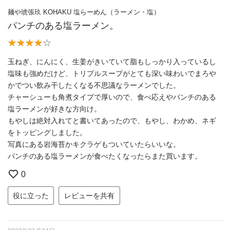
麺や琥張玖 KOHAKU 塩らーめん（ラーメン・塩）
パンチのある塩ラーメン。
玉ねぎ、にんにく、生姜がきいていて脂もしっかり入っているし
塩味も強めだけど、トリプルスープがとても深い味わいでまろや
かでつい飲み干したくなる不思議なラーメンでした。
チャーシューも角煮タイプで厚いので、食べ応えやパンチのある
塩ラーメンが好きな方向け。
もやしは絶対入れてと書いてあったので、もやし、わかめ、ネギ
をトッピングしました。
写真にある岩海苔かキクラゲもついていたらいいな。
パンチのある塩ラーメンが食べたくなったらまた買います。
0
役に立った
レビューを共有