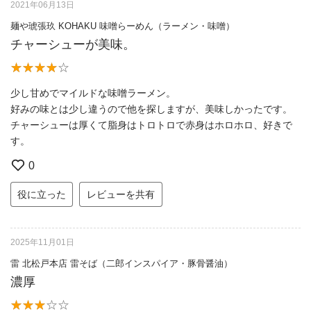
2021年06月13日
麺や琥張玖 KOHAKU 味噌らーめん（ラーメン・味噌）
チャーシューが美味。
少し甘めでマイルドな味噌ラーメン。
好みの味とは少し違うので他を探しますが、美味しかったです。
チャーシューは厚くて脂身はトロトロで赤身はホロホロ、好きで
す。
0
役に立った
レビューを共有
2025年11月01日
雷 北松戸本店 雷そば（二郎インスパイア・豚骨醤油）
濃厚