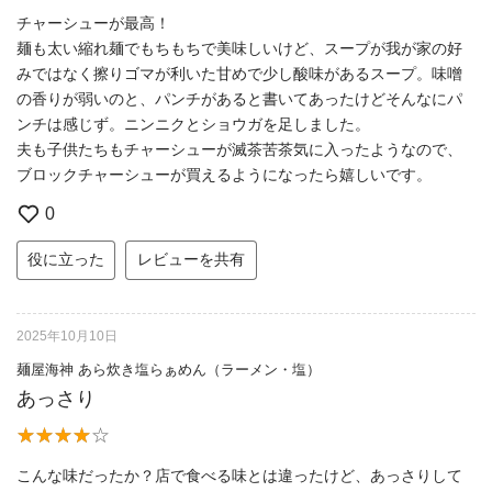
チャーシューが最高！
麺も太い縮れ麺でもちもちで美味しいけど、スープが我が家の好
みではなく擦りゴマが利いた甘めで少し酸味があるスープ。味噌
の香りが弱いのと、パンチがあると書いてあったけどそんなにパ
ンチは感じず。ニンニクとショウガを足しました。
夫も子供たちもチャーシューが滅茶苦茶気に入ったようなので、
ブロックチャーシューが買えるようになったら嬉しいです。
0
役に立った
レビューを共有
2025年10月10日
麺屋海神 あら炊き塩らぁめん（ラーメン・塩）
あっさり
こんな味だったか？店で食べる味とは違ったけど、あっさりして