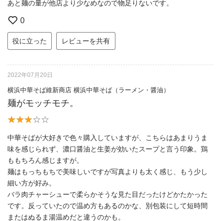
あと麺の量が他店より少なめなので物足りないです。
0
役に立った
レビューを共有
2022年07月20日
横浜中華そば維新商店 横浜中華そば（ラーメン・醤油）
麺がモッチモチ。
中華そばが大好きで色々購入していますが、こちらはあまりうま
味を感じられず、濃口醤油と生姜が効いたスープと言う印象。鶏
ももちろん感じますが。
麺はもっちもちで美味しいですが写真よりも太く感じ、もう少し
細い方が好み。
バラ肉チャーシューで柔らかそうな見た目だったけどかたかった
です。反っていたので温め方もあるのかな、別包装にして短時間
またはぬるま湯温めだと違うのかも。