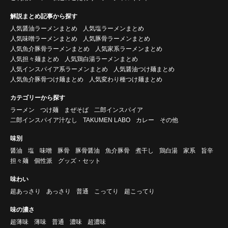
解説まとめ記事から探す
人気醤油ラーメンまとめ
人気塩ラーメンまとめ
人気味噌ラーメンまとめ
人気豚骨ラーメンまとめ
人気魚介豚骨ラーメンまとめ
人気家系ラーメンまとめ
人気担々麺まとめ
人気鶏白湯ラーメンまとめ
人気インスパイア系ラーメンまとめ
人気醤油つけ麺まとめ
人気魚介豚骨つけ麺まとめ
人気変わり種つけ麺まとめ
カテゴリーから探す
ラーメン
つけ麺
まぜそば
二郎インスパイア
二郎インスパイア汁なし
TAKUMEN LABO
カレー
その他
味別
醤油
塩
味噌
豚骨
豚骨醤油
魚介豚骨
煮干し
鶏白湯
家系
旨辛
担々麺
個性派
グッズ・セット
味わい
超あっさり
あっさり
普通
こってり
超こってり
味の濃さ
超薄味
薄味
普通
濃味
超濃味