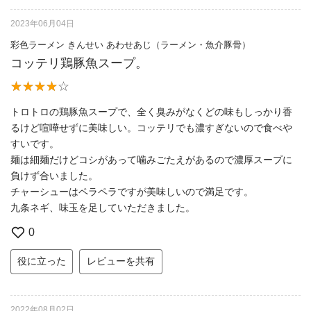
2023年06月04日
彩色ラーメン きんせい あわせあじ（ラーメン・魚介豚骨）
コッテリ鶏豚魚スープ。
トロトロの鶏豚魚スープで、全く臭みがなくどの味もしっかり香
るけど喧嘩せずに美味しい。コッテリでも濃すぎないので食べや
すいです。
麺は細麺だけどコシがあって噛みごたえがあるので濃厚スープに
負けず合いました。
チャーシューはペラペラですが美味しいので満足です。
九条ネギ、味玉を足していただきました。
0
役に立った
レビューを共有
2022年08月02日