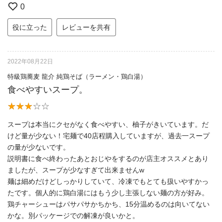
0
役に立った
レビューを共有
2022年08月22日
特級鶏蕎麦 龍介 純鶏そば（ラーメン・鶏白湯）
食べやすいスープ。
スープは本当にクセがなく食べやすい、柚子がきいています。だ
けど量が少ない！宅麺で40店程購入していますが、過去一スープ
の量が少ないです。
説明書に食べ終わったあとおじやをするのが店主オススメとあり
ましたが、スープが少なすぎて出来ませんw
麺は細めだけどしっかりしていて、冷凍でもとても扱いやすかっ
たです。個人的に鶏白湯にはもう少し主張しない麺の方が好み。
鶏チャーシューはパサパサかちかち、15分温めるのは向いてない
かな。別パッケージでの解凍が良いかと。