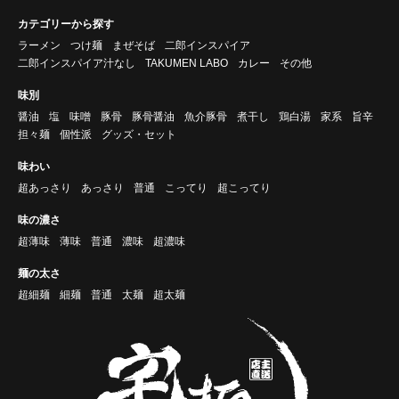
カテゴリーから探す
ラーメン
つけ麺
まぜそば
二郎インスパイア
二郎インスパイア汁なし
TAKUMEN LABO
カレー
その他
味別
醤油
塩
味噌
豚骨
豚骨醤油
魚介豚骨
煮干し
鶏白湯
家系
旨辛
担々麺
個性派
グッズ・セット
味わい
超あっさり
あっさり
普通
こってり
超こってり
味の濃さ
超薄味
薄味
普通
濃味
超濃味
麺の太さ
超細麺
細麺
普通
太麺
超太麺