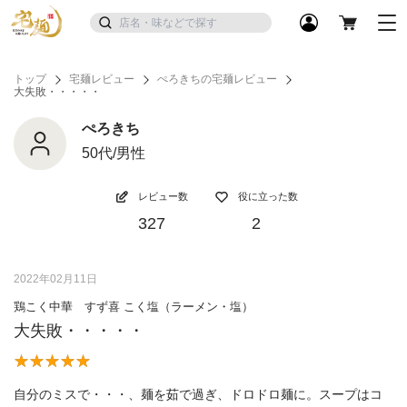
トップ
宅麺レビュー
ぺろきちの宅麺レビュー
大失敗・・・・・
ぺろきち
50代/男性
レビュー数
役に立った数
327
2
2022年02月11日
鶏こく中華 すず喜 こく塩（ラーメン・塩）
大失敗・・・・・
自分のミスで・・・、麺を茹で過ぎ、ドロドロ麺に。スープはコ