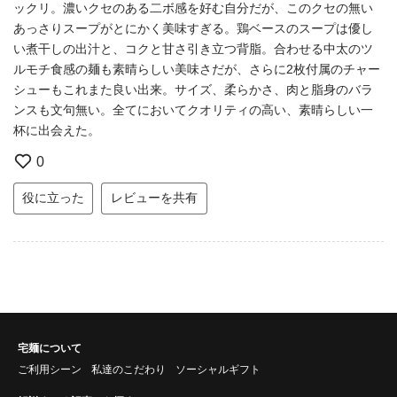
ックリ。濃いクセのある二ボ感を好む自分だが、このクセの無い
あっさりスープがとにかく美味すぎる。鶏ベースのスープは優し
い煮干しの出汁と、コクと甘さ引き立つ背脂。合わせる中太のツ
ルモチ食感の麺も素晴らしい美味さだが、さらに2枚付属のチャー
シューもこれまた良い出来。サイズ、柔らかさ、肉と脂身のバラ
ンスも文句無い。全てにおいてクオリティの高い、素晴らしい一
杯に出会えた。
0
役に立った
レビューを共有
宅麺について
ご利用シーン
私達のこだわり
ソーシャルギフト