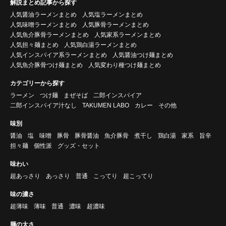
解説まとめ記事から探す
人気醤油ラーメンまとめ
人気塩ラーメンまとめ
人気味噌ラーメンまとめ
人気豚骨ラーメンまとめ
人気魚介豚骨ラーメンまとめ
人気家系ラーメンまとめ
人気担々麺まとめ
人気鶏白湯ラーメンまとめ
人気インスパイア系ラーメンまとめ
人気醤油つけ麺まとめ
人気魚介豚骨つけ麺まとめ
人気変わり種つけ麺まとめ
カテゴリーから探す
ラーメン
つけ麺
まぜそば
二郎インスパイア
二郎インスパイア汁なし
TAKUMEN LABO
カレー
その他
味別
醤油
塩
味噌
豚骨
豚骨醤油
魚介豚骨
煮干し
鶏白湯
家系
旨辛
担々麺
個性派
グッズ・セット
味わい
超あっさり
あっさり
普通
こってり
超こってり
味の濃さ
超薄味
薄味
普通
濃味
超濃味
麺の太さ