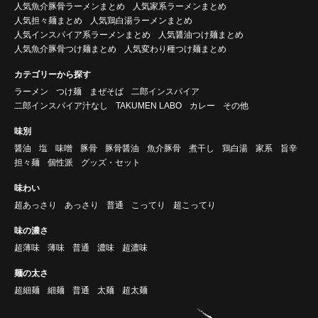
人気魚介豚骨ラーメンまとめ
人気家系ラーメンまとめ
人気担々麺まとめ
人気鶏白湯ラーメンまとめ
人気インスパイア系ラーメンまとめ
人気醤油つけ麺まとめ
人気魚介豚骨つけ麺まとめ
人気変わり種つけ麺まとめ
カテゴリーから探す
ラーメン
つけ麺
まぜそば
二郎インスパイア
二郎インスパイア汁なし
TAKUMEN LABO
カレー
その他
味別
醤油
塩
味噌
豚骨
豚骨醤油
魚介豚骨
煮干し
鶏白湯
家系
旨辛
担々麺
個性派
グッズ・セット
味わい
超あっさり
あっさり
普通
こってり
超こってり
味の濃さ
超薄味
薄味
普通
濃味
超濃味
麺の太さ
超細麺
細麺
普通
太麺
超太麺