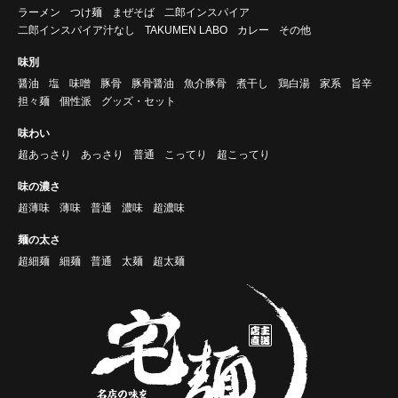
ラーメン
つけ麺
まぜそば
二郎インスパイア
二郎インスパイア汁なし
TAKUMEN LABO
カレー
その他
味別
醤油
塩
味噌
豚骨
豚骨醤油
魚介豚骨
煮干し
鶏白湯
家系
旨辛
担々麺
個性派
グッズ・セット
味わい
超あっさり
あっさり
普通
こってり
超こってり
味の濃さ
超薄味
薄味
普通
濃味
超濃味
麺の太さ
超細麺
細麺
普通
太麺
超太麺