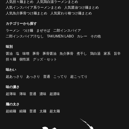
人気担々麺まとめ
人気鶏白湯ラーメンまとめ
人気インスパイア系ラーメンまとめ
人気醤油つけ麺まとめ
人気魚介豚骨つけ麺まとめ
人気変わり種つけ麺まとめ
カテゴリーから探す
ラーメン
つけ麺
まぜそば
二郎インスパイア
二郎インスパイア汁なし
TAKUMEN LABO
カレー
その他
味別
醤油
塩
味噌
豚骨
豚骨醤油
魚介豚骨
煮干し
鶏白湯
家系
旨辛
担々麺
個性派
グッズ・セット
味わい
超あっさり
あっさり
普通
こってり
超こってり
味の濃さ
超薄味
薄味
普通
濃味
超濃味
麺の太さ
超細麺
細麺
普通
太麺
超太麺