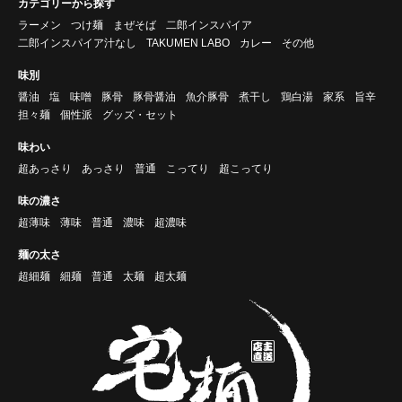
カテゴリーから探す
ラーメン
つけ麺
まぜそば
二郎インスパイア
二郎インスパイア汁なし
TAKUMEN LABO
カレー
その他
味別
醤油
塩
味噌
豚骨
豚骨醤油
魚介豚骨
煮干し
鶏白湯
家系
旨辛
担々麺
個性派
グッズ・セット
味わい
超あっさり
あっさり
普通
こってり
超こってり
味の濃さ
超薄味
薄味
普通
濃味
超濃味
麺の太さ
超細麺
細麺
普通
太麺
超太麺