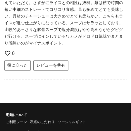
えていただく。さすがにライスとの相性は抜群。麺は茹で時間の
短い中細のストレートでコリコリ食感。量も多めでとても美味し
い。具材のチャーシューは大きめでとても柔らかい。こちらもラ
イスが進む仕上がりになっている。スープはサラッとしており、
比較的あっさりな豚骨スープで塩分濃度はやや高めながらグビグ
ビ行ける。スープにインしているワカメがドロドロ気味でまとま
り感無いのがマイナスポイント。
0
役に立った
レビューを共有
宅麺について
ご利用シーン
私達のこだわり
ソーシャルギフト