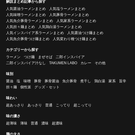
解説まとめ記事から探す
人気醤油ラーメンまとめ
人気塩ラーメンまとめ
人気味噌ラーメンまとめ
人気豚骨ラーメンまとめ
人気魚介豚骨ラーメンまとめ
人気家系ラーメンまとめ
人気担々麺まとめ
人気鶏白湯ラーメンまとめ
人気インスパイア系ラーメンまとめ
人気醤油つけ麺まとめ
人気魚介豚骨つけ麺まとめ
人気変わり種つけ麺まとめ
カテゴリーから探す
ラーメン
つけ麺
まぜそば
二郎インスパイア
二郎インスパイア汁なし
TAKUMEN LABO
カレー
その他
味別
醤油
塩
味噌
豚骨
豚骨醤油
魚介豚骨
煮干し
鶏白湯
家系
旨辛
担々麺
個性派
グッズ・セット
味わい
超あっさり
あっさり
普通
こってり
超こってり
味の濃さ
超薄味
薄味
普通
濃味
超濃味
麺の太さ