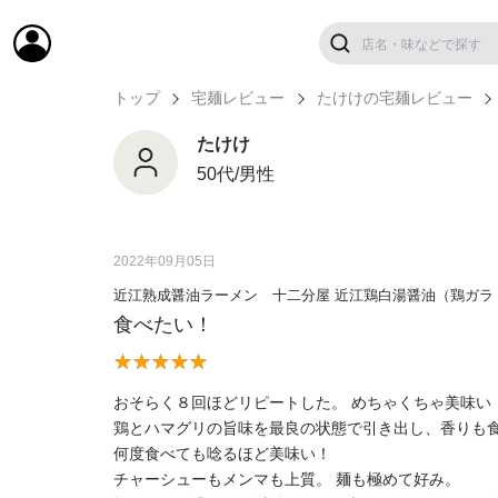
トップ
宅麺レビュー
たけけの宅麺レビュー
たけけ
50代/男性
2022年09月05日
近江熟成醤油ラーメン 十二分屋 近江鶏白湯醤油（鶏ガラ
食べたい！
おそらく８回ほどリピートした。 めちゃくちゃ美味い
鶏とハマグリの旨味を最良の状態で引き出し、香りも
何度食べても唸るほど美味い！
チャーシューもメンマも上質。 麺も極めて好み。