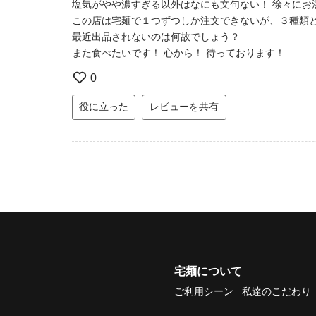
塩気がやや濃すぎる以外はなにも文句ない！ 徐々にお
この店は宅麺で１つずつしか注文できないが、３種類
最近出品されないのは何故でしょう？
また食べたいです！ 心から！ 待っております！
0
役に立った
レビューを共有
宅麺について
ご利用シーン
私達のこだわり