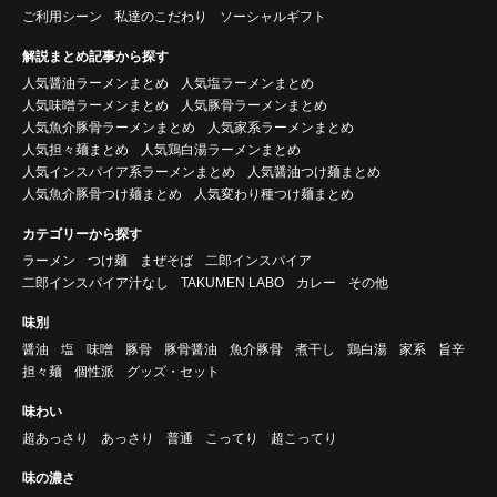
ご利用シーン
私達のこだわり
ソーシャルギフト
解説まとめ記事から探す
人気醤油ラーメンまとめ
人気塩ラーメンまとめ
人気味噌ラーメンまとめ
人気豚骨ラーメンまとめ
人気魚介豚骨ラーメンまとめ
人気家系ラーメンまとめ
人気担々麺まとめ
人気鶏白湯ラーメンまとめ
人気インスパイア系ラーメンまとめ
人気醤油つけ麺まとめ
人気魚介豚骨つけ麺まとめ
人気変わり種つけ麺まとめ
カテゴリーから探す
ラーメン
つけ麺
まぜそば
二郎インスパイア
二郎インスパイア汁なし
TAKUMEN LABO
カレー
その他
味別
醤油
塩
味噌
豚骨
豚骨醤油
魚介豚骨
煮干し
鶏白湯
家系
旨辛
担々麺
個性派
グッズ・セット
味わい
超あっさり
あっさり
普通
こってり
超こってり
味の濃さ