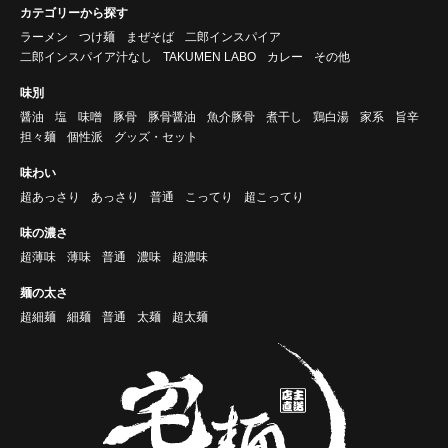
カテゴリーから探す
ラーメン
つけ麺
まぜそば
二郎インスパイア
二郎インスパイア汁なし
TAKUMEN LABO
カレー
その他
味別
醤油
塩
味噌
豚骨
豚骨醤油
魚介豚骨
煮干し
鶏白湯
家系
旨辛
担々麺
個性派
グッズ・セット
味わい
超あっさり
あっさり
普通
こってり
超こってり
味の濃さ
超薄味
薄味
普通
濃味
超濃味
麺の太さ
超細麺
細麺
普通
太麺
超太麺