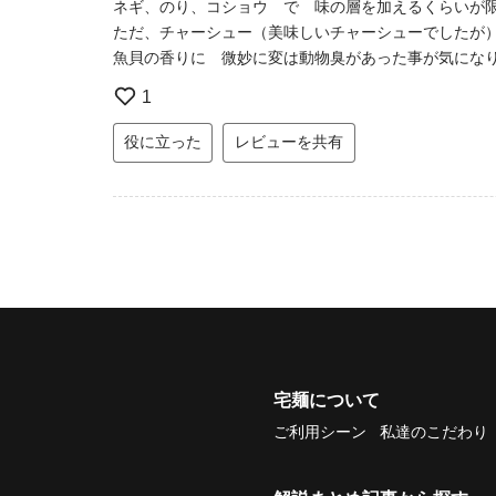
ネギ、のり、コショウ で 味の層を加えるくらいが
ただ、チャーシュー（美味しいチャーシューでした
魚貝の香りに 微妙に変は動物臭があった事が気にな
1
役に立った
レビューを共有
宅麺について
ご利用シーン
私達のこだわり