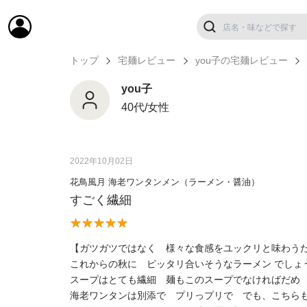
トップ
宅麺レビュー
you子の宅麺レビュー
you子
40代/女性
2022年10月02日
花鳥風月 海老ワンタンメン（ラーメン・醤油）
すごく繊細
【ガツガツではなく 様々な食感をユックリと味わう
これからの秋に ピッタリ合いそうなラーメン でしょ
スープはとても繊細 麺もこのスープでなければだめ
海老ワンタンは別添で プリっプリで でも、こちらも