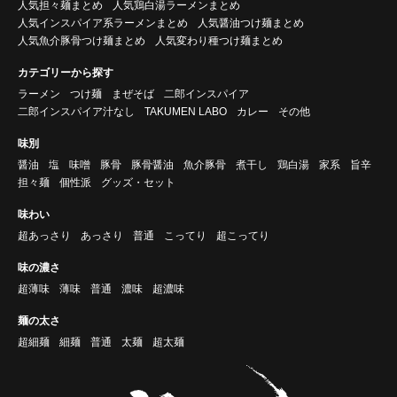
人気担々麺まとめ
人気鶏白湯ラーメンまとめ
人気インスパイア系ラーメンまとめ
人気醤油つけ麺まとめ
人気魚介豚骨つけ麺まとめ
人気変わり種つけ麺まとめ
カテゴリーから探す
ラーメン
つけ麺
まぜそば
二郎インスパイア
二郎インスパイア汁なし
TAKUMEN LABO
カレー
その他
味別
醤油
塩
味噌
豚骨
豚骨醤油
魚介豚骨
煮干し
鶏白湯
家系
旨辛
担々麺
個性派
グッズ・セット
味わい
超あっさり
あっさり
普通
こってり
超こってり
味の濃さ
超薄味
薄味
普通
濃味
超濃味
麺の太さ
超細麺
細麺
普通
太麺
超太麺