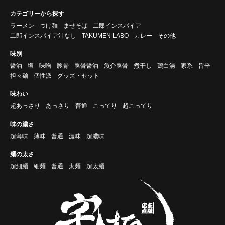
カテゴリーから探す
ラーメン
つけ麺
まぜそば
二郎インスパイア
二郎インスパイア汁なし
TAKUMEN LABO
カレー
その他
味別
醤油
塩
味噌
豚骨
豚骨醤油
魚介豚骨
煮干し
鶏白湯
家系
旨辛
担々麺
個性派
グッズ・セット
味わい
超あっさり
あっさり
普通
こってり
超こってり
味の濃さ
超薄味
薄味
普通
濃味
超濃味
麺の太さ
超細麺
細麺
普通
太麺
超太麺