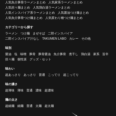
人気魚介豚骨ラーメンまとめ
人気家系ラーメンまとめ
人気担々麺まとめ
人気鶏白湯ラーメンまとめ
人気インスパイア系ラーメンまとめ
人気醤油つけ麺まとめ
人気魚介豚骨つけ麺まとめ
人気変わり種つけ麺まとめ
カテゴリーから探す
ラーメン
つけ麺
まぜそば
二郎インスパイア
二郎インスパイア汁なし
TAKUMEN LABO
カレー
その他
味別
醤油
塩
味噌
豚骨
豚骨醤油
魚介豚骨
煮干し
鶏白湯
家系
旨辛
担々麺
個性派
グッズ・セット
味わい
超あっさり
あっさり
普通
こってり
超こってり
味の濃さ
超薄味
薄味
普通
濃味
超濃味
麺の太さ
超細麺
細麺
普通
太麺
超太麺