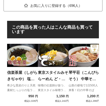
お気に入りに登録する（696人）
この商品を買った人はこんな商品も買って
います
中
店 
澄ん
香り
信楽茶屋（しがら
東京スタイルみそ
琴平荘（こんぴら
メン
きぢゃや） 塩岩
らーめん ど・み
そう） 中華そば
のりらーめん
そ 特みそこって
（あっさり）
希少な黒岩のりと天然
味噌の伝道師が放つ、
山形の僻地で1日500人
素材たっぷりの塩ラー
東京スタイル味噌ラー
来客！幻の中華そば
り
メン
メン
950
1,150
1,200
円
円
円
税込1,026円
税込1,242円
税込1,296円