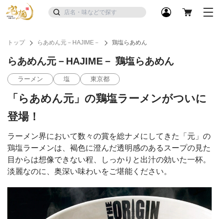
トップ
らあめん元－HAJIME－
鶏塩らあめん
らあめん元－HAJIME－ 鶏塩らあめん
ラーメン
塩
東京都
「らあめん元」の鶏塩ラーメンがついに
登場！
ラーメン界において数々の賞を総ナメにしてきた「元」の
鶏塩ラーメンは、褐色に澄んだ透明感のあるスープの見た
目からは想像できない程、しっかりと出汁の効いた一杯。
淡麗なのに、奥深い味わいをご堪能ください。