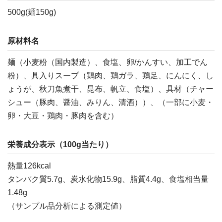
500g(麺150g)
原材料名
麺（小麦粉（国内製造）、食塩、卵/かんすい、加工でん
粉）、具入りスープ（鶏肉、鶏ガラ、鶏足、にんにく、し
ょうが、秋刀魚煮干、昆布、帆立、食塩）、具材（チャー
シュー（豚肉、醤油、みりん、清酒））、（一部に小麦・
卵・大豆・鶏肉・豚肉を含む）
栄養成分表示（100g当たり）
熱量126kcal
タンパク質5.7g、炭水化物15.9g、脂質4.4g、食塩相当量
1.48g
（サンプル品分析による測定値）