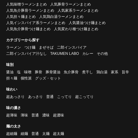
人気味噌ラーメンまとめ
人気豚骨ラーメンまとめ
人気魚介豚骨ラーメンまとめ
人気家系ラーメンまとめ
人気担々麺まとめ
人気鶏白湯ラーメンまとめ
人気インスパイア系ラーメンまとめ
人気醤油つけ麺まとめ
人気魚介豚骨つけ麺まとめ
人気変わり種つけ麺まとめ
カテゴリーから探す
ラーメン
つけ麺
まぜそば
二郎インスパイア
二郎インスパイア汁なし
TAKUMEN LABO
カレー
その他
味別
醤油
塩
味噌
豚骨
豚骨醤油
魚介豚骨
煮干し
鶏白湯
家系
旨辛
担々麺
個性派
グッズ・セット
味わい
超あっさり
あっさり
普通
こってり
超こってり
味の濃さ
超薄味
薄味
普通
濃味
超濃味
麺の太さ
超細麺
細麺
普通
太麺
超太麺