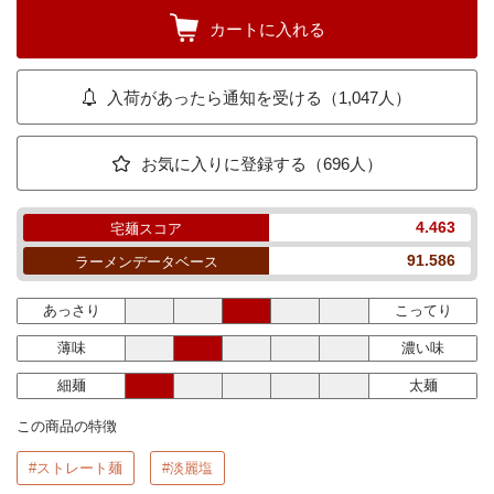
カートに入れる
入荷があったら通知を受ける（1,047人）
お気に入りに登録する（696人）
4.463
宅麺スコア
91.586
ラーメンデータベース
あっさり
こってり
薄味
濃い味
細麺
太麺
この商品の特徴
#ストレート麺
#淡麗塩