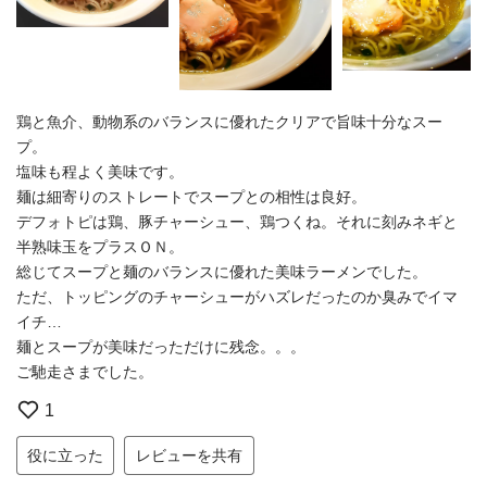
鶏と魚介、動物系のバランスに優れたクリアで旨味十分なスー
プ。
塩味も程よく美味です。
麺は細寄りのストレートでスープとの相性は良好。
デフォトピは鶏、豚チャーシュー、鶏つくね。それに刻みネギと
半熟味玉をプラスＯＮ。
総じてスープと麺のバランスに優れた美味ラーメンでした。
ただ、トッピングのチャーシューがハズレだったのか臭みでイマ
イチ…
麺とスープが美味だっただけに残念。。。
ご馳走さまでした。
1
役に立った
レビューを共有