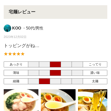
宅麺レビュー
KOO
・50代/男性
2023年12月02日
トッピングがね…
あっさり
こってり
薄味
濃い味
細麺
太麺