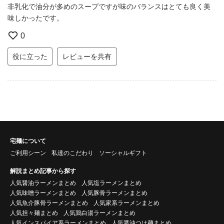
非乳化で油分が多めのスープですが味のバランスはとても良く美
味しかったです。
0
役に立った
レビューを共有
宅麺について
ご利用シーン
私達のこだわり
ソーシャルギフト
解説まとめ記事から探す
人気醤油ラーメンまとめ
人気塩ラーメンまとめ
人気味噌ラーメンまとめ
人気豚骨ラーメンまとめ
人気魚介豚骨ラーメンまとめ
人気家系ラーメンまとめ
人気担々麺まとめ
人気鶏白湯ラーメンまとめ
人気インスパイア系ラーメンまとめ
人気醤油つけ麺まとめ