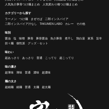
人気魚介豚骨つけ麺まとめ
人気変わり種つけ麺まとめ
カテゴリーから探す
ラーメン
つけ麺
まぜそば
二郎インスパイア
二郎インスパイア汁なし
TAKUMEN LABO
カレー
その他
味別
醤油
塩
味噌
豚骨
豚骨醤油
魚介豚骨
煮干し
鶏白湯
家系
旨辛
担々麺
個性派
グッズ・セット
味わい
超あっさり
あっさり
普通
こってり
超こってり
味の濃さ
超薄味
薄味
普通
濃味
超濃味
麺の太さ
超細麺
細麺
普通
太麺
超太麺