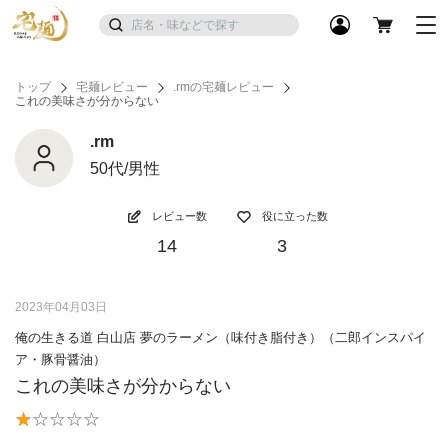
トップ
宅麺レビュー
.rmの宅麺レビュー
これの美味さが分からない
.rm
50代/男性
レビュー数
役に立った数
14
3
2023年04月03日
俺の生きる道 白山店 夢のラーメン（味付き脂付き）（二郎インスパイ
ア・豚骨醤油）
これの美味さが分からない