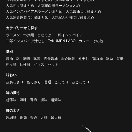
人気担々麺まとめ
人気鶏白湯ラーメンまとめ
人気インスパイア系ラーメンまとめ
人気醤油つけ麺まとめ
人気魚介豚骨つけ麺まとめ
人気変わり種つけ麺まとめ
カテゴリーから探す
ラーメン
つけ麺
まぜそば
二郎インスパイア
二郎インスパイア汁なし
TAKUMEN LABO
カレー
その他
味別
醤油
塩
味噌
豚骨
豚骨醤油
魚介豚骨
煮干し
鶏白湯
家系
旨辛
担々麺
個性派
グッズ・セット
味わい
超あっさり
あっさり
普通
こってり
超こってり
味の濃さ
超薄味
薄味
普通
濃味
超濃味
麺の太さ
超細麺
細麺
普通
太麺
超太麺