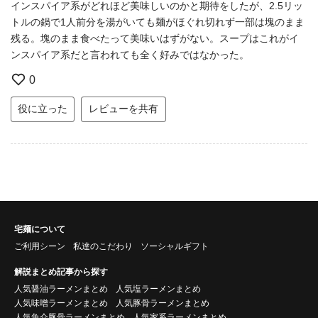
インスパイア系がどれほど美味しいのかと期待をしたが、2.5リッ
トルの鍋で1人前分を湯がいても麺がほぐれ切れず一部は塊のまま
残る。塊のまま食べたって美味いはずがない。スープはこれがイ
ンスパイア系だと言われても全く好みではなかった。
0
役に立った
レビューを共有
宅麺について
ご利用シーン
私達のこだわり
ソーシャルギフト
解説まとめ記事から探す
人気醤油ラーメンまとめ
人気塩ラーメンまとめ
人気味噌ラーメンまとめ
人気豚骨ラーメンまとめ
人気魚介豚骨ラーメンまとめ
人気家系ラーメンまとめ