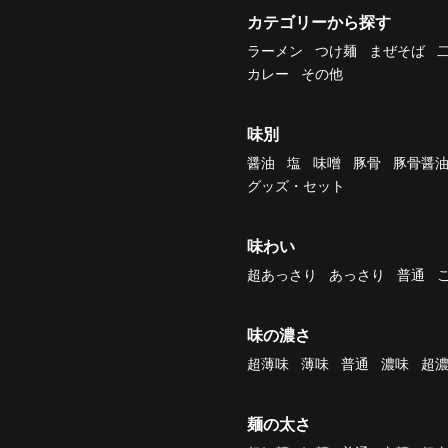
カテゴリーから探す
ラーメン
つけ麺
まぜそば
カレー
その他
味別
醤油
塩
味噌
豚骨
豚骨醤
グッズ・セット
味わい
超あっさり
あっさり
普通
味の濃さ
超薄味
薄味
普通
濃味
超
麺の太さ