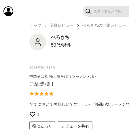
トップ
宅麺レビュー
ぺろきちの宅麺レビュー
ぺろきち
50代/男性
2023年04月14日
中華そば葵 極上塩そば（ラーメン・塩）
ご馳走様！
全てにおいて美味しいです。しかし宅麺の塩ラーメン
1
役に立った
レビューを共有