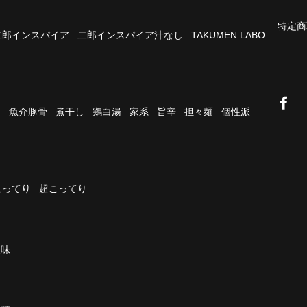
特定商
二郎インスパイア
二郎インスパイア汁なし
TAKUMEN LABO
油
魚介豚骨
煮干し
鶏白湯
家系
旨辛
担々麺
個性派
こってり
超こってり
濃味