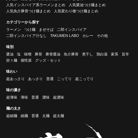
人気インスパイア系ラーメンまとめ
人気醤油つけ麺まとめ
人気魚介豚骨つけ麺まとめ
人気変わり種つけ麺まとめ
カテゴリーから探す
ラーメン
つけ麺
まぜそば
二郎インスパイア
二郎インスパイア汁なし
TAKUMEN LABO
カレー
その他
味別
醤油
塩
味噌
豚骨
豚骨醤油
魚介豚骨
煮干し
鶏白湯
家系
旨辛
担々麺
個性派
グッズ・セット
味わい
超あっさり
あっさり
普通
こってり
超こってり
味の濃さ
超薄味
薄味
普通
濃味
超濃味
麺の太さ
超細麺
細麺
普通
太麺
超太麺