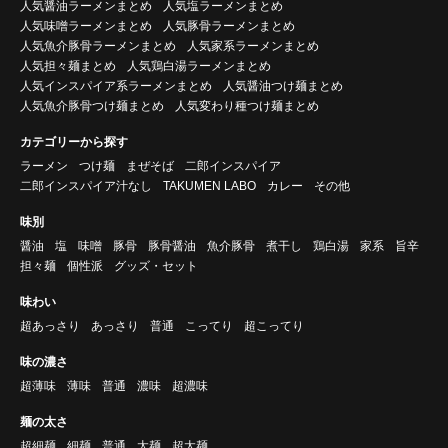
人気醤油ラーメンまとめ
人気塩ラーメンまとめ
人気味噌ラーメンまとめ
人気豚骨ラーメンまとめ
人気魚介豚骨ラーメンまとめ
人気家系ラーメンまとめ
人気担々麺まとめ
人気鶏白湯ラーメンまとめ
人気インスパイア系ラーメンまとめ
人気醤油つけ麺まとめ
人気魚介豚骨つけ麺まとめ
人気変わり種つけ麺まとめ
カテゴリーから探す
ラーメン
つけ麺
まぜそば
二郎インスパイア
二郎インスパイア汁なし
TAKUMEN LABO
カレー
その他
味別
醤油
塩
味噌
豚骨
豚骨醤油
魚介豚骨
煮干し
鶏白湯
家系
旨辛
担々麺
個性派
グッズ・セット
味わい
超あっさり
あっさり
普通
こってり
超こってり
味の濃さ
超薄味
薄味
普通
濃味
超濃味
麺の太さ
超細麺
細麺
普通
太麺
超太麺