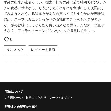
ず麺の出来が素晴らしい。極太平打ちの麺は茹で時間8分でワシム
チの食感に仕上がる。もう少し短くバキバキ食感にして次回試し
てみようと思う。豚は厚みがあり肉質もとても柔らかいが塩味は
強め。スープもカエシしっかりの微乳化でこちらも塩味が強い
が、豚の旨味はしっかりあり良い出来だと思う。ただスープ量が
少なく、アブラのトッピングも少ないので増量して欲しい。
0
役に立った
レビューを共有
宅麺について
ご利用シーン
私達のこだわり
ソーシャルギフト
解説まとめ記事から探す