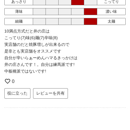
あっさり
こってり
薄味
濃い味
細麺
太麺
10満点方式だと井の庄は
こってり(7)味(6)麺(7)辛味(8)
実店舗のだと焼豚増しが出来るので
是非とも実店舗をオススメです
自分が辛いらぁーめんハマるきっかけは
井の庄さんです！。自分は練馬派です!
中板橋派ではないです!
0
役に立った
レビューを共有