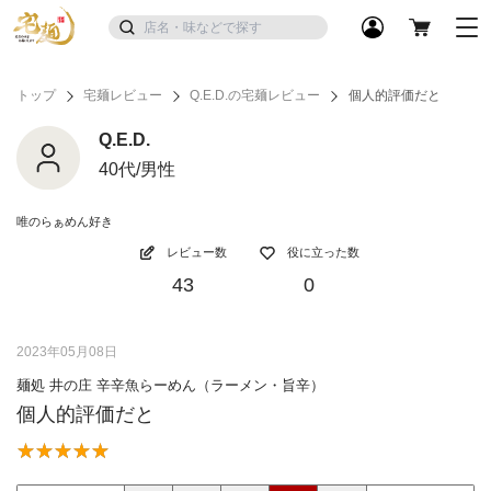
トップ
宅麺レビュー
Q.E.D.の宅麺レビュー
個人的評価だと
Q.E.D.
40代/男性
唯のらぁめん好き
レビュー数
役に立った数
43
0
2023年05月08日
麺処 井の庄 辛辛魚らーめん（ラーメン・旨辛）
個人的評価だと