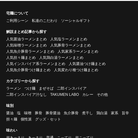
宅麺について
ご利用シーン
私達のこだわり
ソーシャルギフト
解説まとめ記事から探す
人気醤油ラーメンまとめ
人気塩ラーメンまとめ
人気味噌ラーメンまとめ
人気豚骨ラーメンまとめ
人気魚介豚骨ラーメンまとめ
人気家系ラーメンまとめ
人気担々麺まとめ
人気鶏白湯ラーメンまとめ
人気インスパイア系ラーメンまとめ
人気醤油つけ麺まとめ
人気魚介豚骨つけ麺まとめ
人気変わり種つけ麺まとめ
カテゴリーから探す
ラーメン
つけ麺
まぜそば
二郎インスパイア
二郎インスパイア汁なし
TAKUMEN LABO
カレー
その他
味別
醤油
塩
味噌
豚骨
豚骨醤油
魚介豚骨
煮干し
鶏白湯
家系
旨辛
担々麺
個性派
グッズ・セット
味わい
超あっさり
あっさり
普通
こってり
超こってり