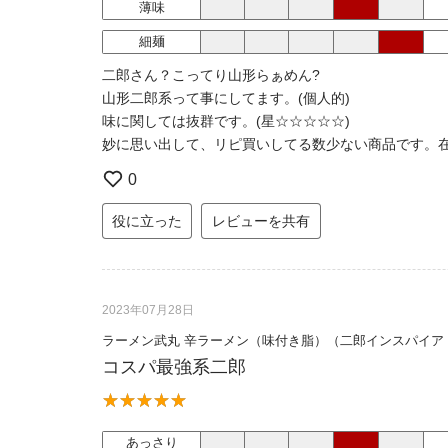
薄味
細麺
二郎さん？こってり山形らぁめん?
山形二郎系って事にしてます。(個人的)
味に関しては抜群です。(星☆☆☆☆☆)
妙に思い出して、リピ買いしてる数少ない商品です。
0
役に立った
レビューを共有
2023年07月28日
ラーメン武丸 辛ラーメン（味付き脂）（二郎インスパイア
コスパ最強系二郎
あっさり