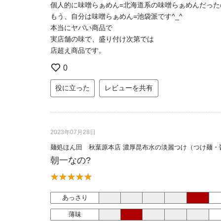
個人的に味噌らぁめん=北海道系の味噌らぁめんだっ
もう、自分は味噌らぁめん=池袋派です^_^
本当にヤバい商品で
実店舗の味で、盛り付け次第では
店超え商品です。
0
役に立った
レビューを共有
2023年07月28日
麺処ほん田 秋葉原本店 濃厚昆布水の淡麗つけ（つけ麺・
朝一なの?
あっさり
薄味