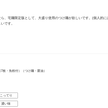
ら、宅麺限定版として、大盛り使用のつけ麺が欲しいです。(個人的に
しいです。
苔7枚・魚粉付）（つけ麺・醤油）
こってり
濃い味