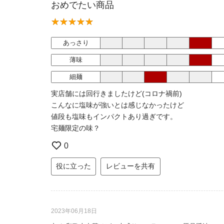
おめでたい商品
あっさり
薄味
細麺
実店舗には回行きましたけど(コロナ禍前)
こんなに塩味が強いとは感じなかったけど
値段も塩味もインパクトあり過ぎです。
宅麺限定の味？
0
役に立った
レビューを共有
2023年06月18日