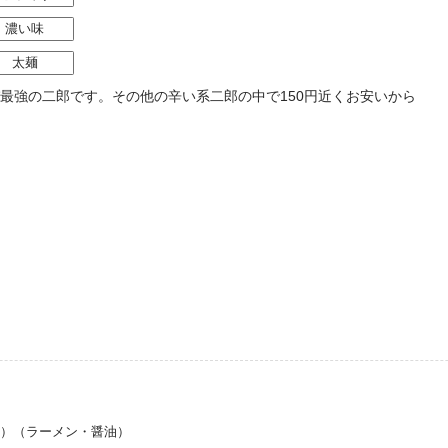
濃い味
太麺
パ最強の二郎です。その他の辛い系二郎の中で150円近くお安いから
き）（ラーメン・醤油）