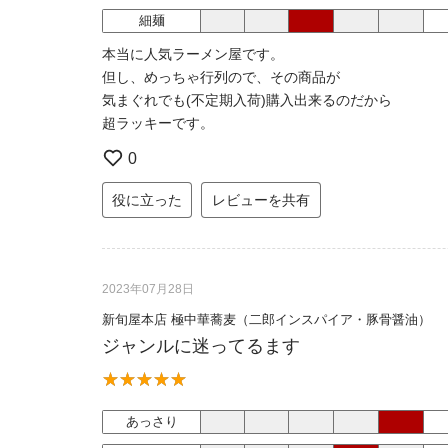
細麺
本当に人気ラーメン屋です。
但し、めっちゃ行列ので、その商品が
気まぐれでも(不定期入荷)購入出来るのだから
超ラッキーです。
0
役に立った
レビューを共有
2023年07月28日
新旬屋本店 極中華蕎麦（二郎インスパイア・豚骨醤油）
ジャンルに迷ってるます
あっさり