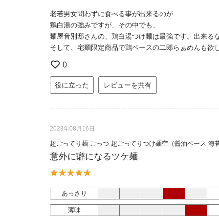
老若男女問わずに食べる事が出来るのが
鶏白湯の強みですが、その中でも、
麺屋音別邸さんの、鶏白湯つけ麺は最強です。出来るな
そして、宅麺限定商品で鶏ベースの二郎らぁめんも欲
0
役に立った
レビューを共有
2023年08月16日
超ごってり麺 ごっつ 超ごってりつけ麺空（醤油ベース 海
意外に癖になるツケ麺
あっさり
薄味