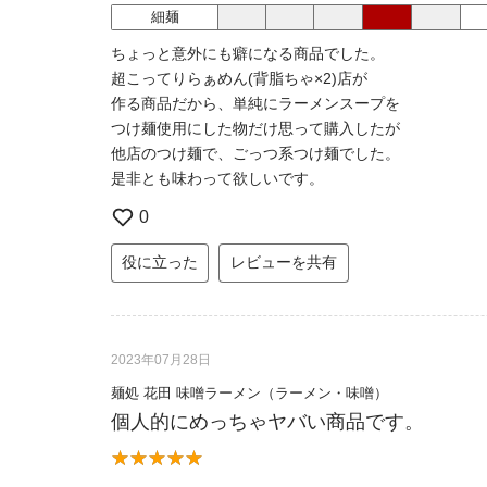
細麺
ちょっと意外にも癖になる商品でした。
超こってりらぁめん(背脂ちゃ×2)店が
作る商品だから、単純にラーメンスープを
つけ麺使用にした物だけ思って購入したが
他店のつけ麺で、ごっつ系つけ麺でした。
是非とも味わって欲しいです。
0
役に立った
レビューを共有
2023年07月28日
麺処 花田 味噌ラーメン（ラーメン・味噌）
個人的にめっちゃヤバい商品です。