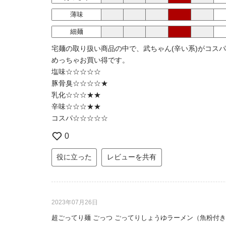
薄味
細麺
宅麺の取り扱い商品の中で、武ちゃん(辛い系)がコス
めっちゃお買い得です。
塩味☆☆☆☆☆
豚骨臭☆☆☆☆★
乳化☆☆☆★★
辛味☆☆☆★★
コスパ☆☆☆☆☆
0
役に立った
レビューを共有
2023年07月26日
超ごってり麺 ごっつ ごってりしょうゆラーメン（魚粉付