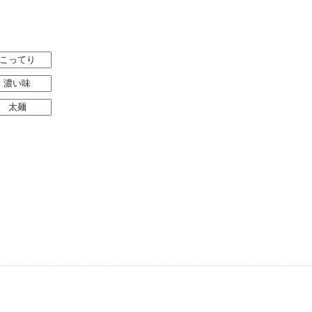
こってり
濃い味
太麺