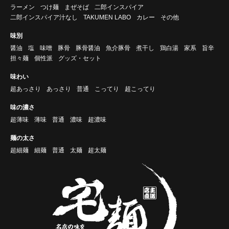
ラーメン
つけ麺
まぜそば
二郎インスパイア
二郎インスパイア汁なし
TAKUMEN LABO
カレー
その他
味別
醤油
塩
味噌
豚骨
豚骨醤油
魚介豚骨
煮干し
鶏白湯
家系
旨辛
担々麺
個性派
グッズ・セット
味わい
超あっさり
あっさり
普通
こってり
超こってり
味の濃さ
超薄味
薄味
普通
濃味
超濃味
麺の太さ
超細麺
細麺
普通
太麺
超太麺