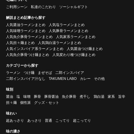
ご利用シーン
私達のこだわり
ソーシャルギフト
解説まとめ記事から探す
人気醤油ラーメンまとめ
人気塩ラーメンまとめ
人気味噌ラーメンまとめ
人気豚骨ラーメンまとめ
人気魚介豚骨ラーメンまとめ
人気家系ラーメンまとめ
人気担々麺まとめ
人気鶏白湯ラーメンまとめ
人気インスパイア系ラーメンまとめ
人気醤油つけ麺まとめ
人気魚介豚骨つけ麺まとめ
人気変わり種つけ麺まとめ
カテゴリーから探す
ラーメン
つけ麺
まぜそば
二郎インスパイア
二郎インスパイア汁なし
TAKUMEN LABO
カレー
その他
味別
醤油
塩
味噌
豚骨
豚骨醤油
魚介豚骨
煮干し
鶏白湯
家系
旨辛
担々麺
個性派
グッズ・セット
味わい
超あっさり
あっさり
普通
こってり
超こってり
味の濃さ