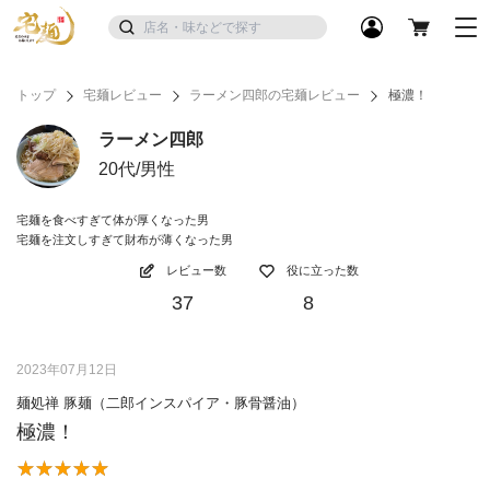
トップ
宅麺レビュー
ラーメン四郎の宅麺レビュー
極濃！
ラーメン四郎
20代/男性
宅麺を食べすぎて体が厚くなった男
宅麺を注文しすぎて財布が薄くなった男
レビュー数
役に立った数
37
8
2023年07月12日
麺処禅 豚麺（二郎インスパイア・豚骨醤油）
極濃！