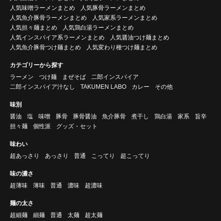
人気味噌ラーメンまとめ
人気豚骨ラーメンまとめ
人気魚介豚骨ラーメンまとめ
人気家系ラーメンまとめ
人気担々麺まとめ
人気鶏白湯ラーメンまとめ
人気インスパイア系ラーメンまとめ
人気醤油つけ麺まとめ
人気魚介豚骨つけ麺まとめ
人気変わり種つけ麺まとめ
カテゴリーから探す
ラーメン
つけ麺
まぜそば
二郎インスパイア
二郎インスパイア汁なし
TAKUMEN LABO
カレー
その他
味別
醤油
塩
味噌
豚骨
豚骨醤油
魚介豚骨
煮干し
鶏白湯
家系
旨辛
担々麺
個性派
グッズ・セット
味わい
超あっさり
あっさり
普通
こってり
超こってり
味の濃さ
超薄味
薄味
普通
濃味
超濃味
麺の太さ
超細麺
細麺
普通
太麺
超太麺