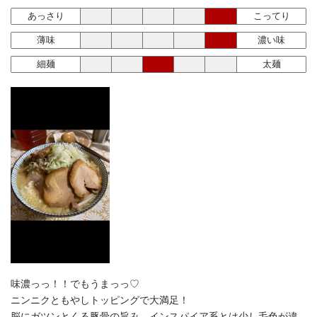
あっさり
こってり
薄味
濃い味
細麺
太麺
味濃っっ！！でもうまっっ♡
ニンニクともやしトッピングで大満足！
脳にガツンとくる豚骨の旨み、インスパイア系とは少し毛色が違