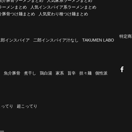
魚介豚骨ラーメンまとめ
人気家系ラーメンまとめ
ラーメンまとめ
人気インスパイア系ラーメンまとめ
介豚骨つけ麺まとめ
人気変わり種つけ麺まとめ
特定商
二郎インスパイア
二郎インスパイア汁なし
TAKUMEN LABO
油
魚介豚骨
煮干し
鶏白湯
家系
旨辛
担々麺
個性派
こってり
超こってり