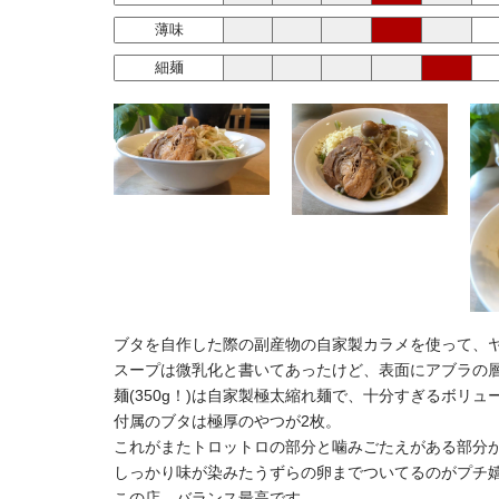
薄味
細麺
ブタを自作した際の副産物の自家製カラメを使って、
スープは微乳化と書いてあったけど、表面にアブラの
麺(350g！)は自家製極太縮れ麺で、十分すぎるボ
付属のブタは極厚のやつが2枚。
これがまたトロットロの部分と噛みごたえがある部分
しっかり味が染みたうずらの卵までついてるのがプチ嬉
この店、バランス最高です。