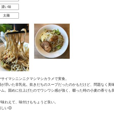
濃い味
太麺
ヤサイマシニンニクマシマシカラメで実食。
層が浮いた非乳化。炊きだちのスープだったのかもだけど、問題なく美
リューム。固めに仕上げたのでワシワシ感が強く、啜った時の小麦の香りも
が味わえて、味付けもちょうど良い。
しい😊