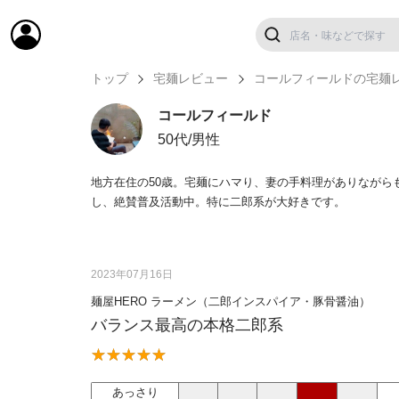
トップ
宅麺レビュー
コールフィールドの宅麺
コールフィールド
50代/男性
地方在住の50歳。宅麺にハマり、妻の手料理がありながら
し、絶賛普及活動中。特に二郎系が大好きです。
2023年07月16日
麺屋HERO ラーメン（二郎インスパイア・豚骨醤油）
バランス最高の本格二郎系
あっさり