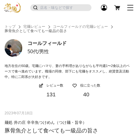
トップ
宅麺レビュー
コールフィールドの宅麺レビュー
豚骨魚介として食べても一級品の旨さ
コールフィールド
50代/男性
地方在住の50歳。宅麺にハマり、妻の手料理がありながらも平均週1〜2食以上のペ
ースで食べ進めています。職場の同僚、部下にも宅麺をオススメし、絶賛普及活動
中。特に二郎系が大好きです。
レビュー数
役に立った数
131
40
2023年07月18日
麺処 井の庄 辛辛魚つけめん（つけ麺・旨辛）
豚骨魚介として食べても一級品の旨さ