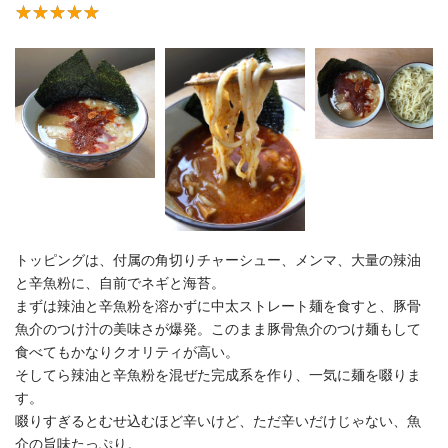
トッピングは、付属の角切りチャーシュー、メンマ、大量の辣油
と辛魚粉に、自前でネギと海苔。
まずは辣油と辛魚粉を溶かずに中太ストレート麺を食すと、豚骨
魚介のつけ汁の美味さが爆発。このまま豚骨魚介のつけ麺もして
食べてもかなりクオリティが高い。
そしてら辣油と辛魚粉を混ぜた完成系を作り、一気に麺を啜りま
す。
啜りすぎるとむせ込むほど辛いけど、ただ辛いだけじゃない、魚
介の旨味たっぷり。