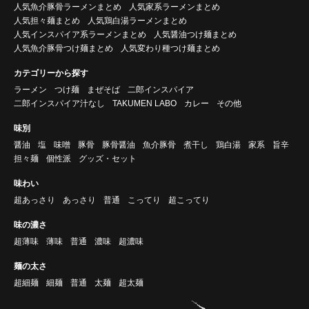
人気魚介豚骨ラーメンまとめ
人気家系ラーメンまとめ
人気担々麺まとめ
人気鶏白湯ラーメンまとめ
人気インスパイア系ラーメンまとめ
人気醤油つけ麺まとめ
人気魚介豚骨つけ麺まとめ
人気変わり種つけ麺まとめ
カテゴリーから探す
ラーメン
つけ麺
まぜそば
二郎インスパイア
二郎インスパイア汁なし
TAKUMEN LABO
カレー
その他
味別
醤油
塩
味噌
豚骨
豚骨醤油
魚介豚骨
煮干し
鶏白湯
家系
旨辛
担々麺
個性派
グッズ・セット
味わい
超あっさり
あっさり
普通
こってり
超こってり
味の濃さ
超薄味
薄味
普通
濃味
超濃味
麺の太さ
超細麺
細麺
普通
太麺
超太麺