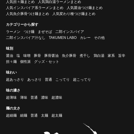
人気担々麺まとめ
人気鶏白湯ラーメンまとめ
人気インスパイア系ラーメンまとめ
人気醤油つけ麺まとめ
人気魚介豚骨つけ麺まとめ
人気変わり種つけ麺まとめ
カテゴリーから探す
ラーメン
つけ麺
まぜそば
二郎インスパイア
二郎インスパイア汁なし
TAKUMEN LABO
カレー
その他
味別
醤油
塩
味噌
豚骨
豚骨醤油
魚介豚骨
煮干し
鶏白湯
家系
旨辛
担々麺
個性派
グッズ・セット
味わい
超あっさり
あっさり
普通
こってり
超こってり
味の濃さ
超薄味
薄味
普通
濃味
超濃味
麺の太さ
超細麺
細麺
普通
太麺
超太麺