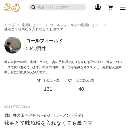
トップ
宅麺レビュー
コールフィールドの宅麺レビュー
辣油と辛味魚粉を入れなくても激ウマ
コールフィールド
50代/男性
地方在住の50歳。宅麺にハマり、妻の手料理がありながらも平均週1〜2食以上のペ
ースで食べ進めています。職場の同僚、部下にも宅麺をオススメし、絶賛普及活動
中。特に二郎系が大好きです。
レビュー数
役に立った数
131
40
2023年07月22日
麺処 井の庄 辛辛魚らーめん（ラーメン・旨辛）
辣油と辛味魚粉を入れなくても激ウマ