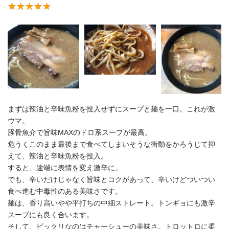
まずは辣油と辛味魚粉を投入せずにスープと麺を一口。これが激
ウマ。
豚骨魚介で旨味MAXのドロ系スープが最高。
危うくこのまま最後まで食べてしまいそうな衝動をかろうじて抑
えて、辣油と辛味魚粉を投入。
すると、途端に表情を変え激辛に。
でも、辛いだけじゃなく旨味とコクがあって、辛いけどついつい
食べ進む中毒性のある美味さです。
麺は、香り高いやや平打ちの中細ストレート。トンギョにも激辛
スープにも良く合います。
そして、ビックリなのはチャーシューの美味さ。トロットロに柔