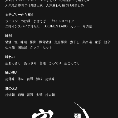
人気魚介豚骨つけ麺まとめ
人気変わり種つけ麺まとめ
カテゴリーから探す
ラーメン
つけ麺
まぜそば
二郎インスパイア
二郎インスパイア汁なし
TAKUMEN LABO
カレー
その他
味別
醤油
塩
味噌
豚骨
豚骨醤油
魚介豚骨
煮干し
鶏白湯
家系
旨辛
担々麺
個性派
グッズ・セット
味わい
超あっさり
あっさり
普通
こってり
超こってり
味の濃さ
超薄味
薄味
普通
濃味
超濃味
麺の太さ
超細麺
細麺
普通
太麺
超太麺