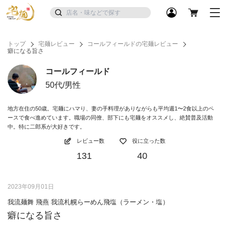
トップ
宅麺レビュー
コールフィールドの宅麺レビュー
癖になる旨さ
コールフィールド
50代/男性
地方在住の50歳。宅麺にハマり、妻の手料理がありながらも平均週1〜2食以上のペ
ースで食べ進めています。職場の同僚、部下にも宅麺をオススメし、絶賛普及活動
中。特に二郎系が大好きです。
レビュー数
役に立った数
131
40
2023年09月01日
我流麺舞 飛燕 我流札幌らーめん飛塩（ラーメン・塩）
癖になる旨さ