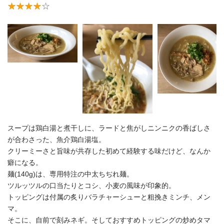
スープは鶏白湯と煮干しに、ラードと焦がしニンニクの香ばしさ
が合わさった、魚介鶏白湯塩。
クリーミーさと旨味が共存した初めて経験する味だけど、なんか
癖になる。
麺(140g)は、専用特注の中太ちぢれ麺。
ツルッツルの口当たりとコシ、小麦の風味が印象的。
トッピングは付属の炙りバラチャーシューと粗挽きミンチ、メン
マ。
そこに、自前で刻みネギ。そしておすすめトッピングの炒めタマ