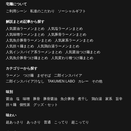
宅麺について
ご利用シーン
私達のこだわり
ソーシャルギフト
解説まとめ記事から探す
人気醤油ラーメンまとめ
人気塩ラーメンまとめ
人気味噌ラーメンまとめ
人気豚骨ラーメンまとめ
人気魚介豚骨ラーメンまとめ
人気家系ラーメンまとめ
人気担々麺まとめ
人気鶏白湯ラーメンまとめ
人気インスパイア系ラーメンまとめ
人気醤油つけ麺まとめ
人気魚介豚骨つけ麺まとめ
人気変わり種つけ麺まとめ
カテゴリーから探す
ラーメン
つけ麺
まぜそば
二郎インスパイア
二郎インスパイア汁なし
TAKUMEN LABO
カレー
その他
味別
醤油
塩
味噌
豚骨
豚骨醤油
魚介豚骨
煮干し
鶏白湯
家系
旨辛
担々麺
個性派
グッズ・セット
味わい
超あっさり
あっさり
普通
こってり
超こってり