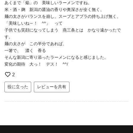
あくまで「焔」の 美味しいラーメンですね。
米・酒・麹 新潟の醤油の香りや奥深さが全く無く、
麺の太さがバランスを崩し、スープとアブラの持ち上げ無く、
「美味しいね～！ ^^」 って
子供でも笑顔になってしまう 燕三条とは かなり遠かったで
す。
麺の太さが この半分であれば、
一箸で、 濃く 香る
そんな新潟に寄り添ったラーメンになると感じました。
変化の期待 大っ！ デス！ ^^/
2
役に立った
レビューを共有