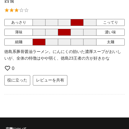
西食
あっさり
こってり
薄味
濃い味
細麺
太麺
徳島系豚骨醤油ラーメン。にんにくの効いた濃厚スープがおいし
いが、全体の特徴はやや弱く、徳島23王者の方が好きかな
0
役に立った
レビューを共有
宅麺について