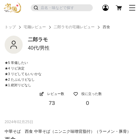
トップ
宅麺レビュー
二郎ラモの宅麺レビュー
西食
二郎ラモ
40代/男性
★5 常備したい
★4 リピ決定
★3 リピしてもいいかな
★2 たぶんリピなし
★1 絶対リピなし
レビュー数
役に立った数
73
0
2024年02月25日
中華そば 西食 中華そば（ニンニク味噌背脂付）（ラーメン・豚骨）