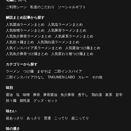
ご利用シーン
私達のこだわり
ソーシャルギフト
解説まとめ記事から探す
人気醤油ラーメンまとめ
人気塩ラーメンまとめ
人気味噌ラーメンまとめ
人気豚骨ラーメンまとめ
人気魚介豚骨ラーメンまとめ
人気家系ラーメンまとめ
人気担々麺まとめ
人気鶏白湯ラーメンまとめ
人気インスパイア系ラーメンまとめ
人気醤油つけ麺まとめ
人気魚介豚骨つけ麺まとめ
人気変わり種つけ麺まとめ
カテゴリーから探す
ラーメン
つけ麺
まぜそば
二郎インスパイア
二郎インスパイア汁なし
TAKUMEN LABO
カレー
その他
味別
醤油
塩
味噌
豚骨
豚骨醤油
魚介豚骨
煮干し
鶏白湯
家系
旨辛
担々麺
個性派
グッズ・セット
味わい
超あっさり
あっさり
普通
こってり
超こってり
味の濃さ