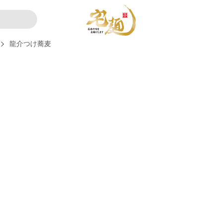
龍介つけ蕎麦