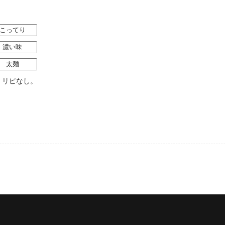
こってり
濃い味
太麺
。リピなし。