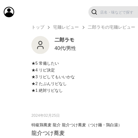
トップ
宅麺レビュー
二郎ラモの宅麺レビュー
二郎ラモ
40代/男性
★5 常備したい
★4 リピ決定
★3 リピしてもいいかな
★2 たぶんリピなし
★1 絶対リピなし
2024年02月25日
特級鶏蕎麦 龍介 龍介つけ蕎麦（つけ麺・鶏白湯）
龍介つけ蕎麦