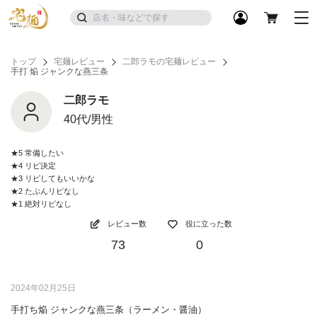
トップ
宅麺レビュー
二郎ラモの宅麺レビュー
手打 焔 ジャンクな燕三条
二郎ラモ
40代/男性
★5 常備したい
★4 リピ決定
★3 リピしてもいいかな
★2 たぶんリピなし
★1 絶対リピなし
レビュー数
役に立った数
73
0
2024年02月25日
手打ち焔 ジャンクな燕三条（ラーメン・醤油）