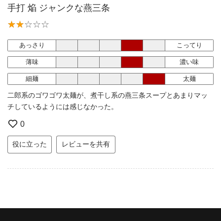
手打 焔 ジャンクな燕三条
あっさり
こってり
薄味
濃い味
細麺
太麺
二郎系のゴワゴワ太麺が、煮干し系の燕三条スープとあまりマッ
チしているようには感じなかった。
0
役に立った
レビューを共有