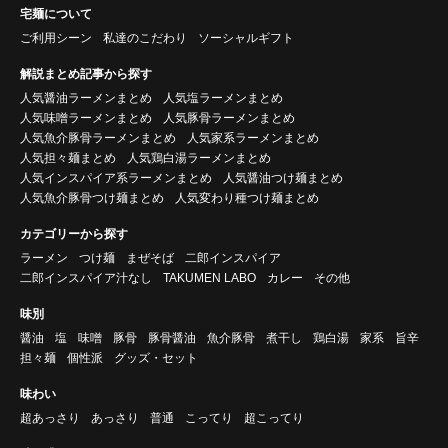
宅麺について
ご利用シーン
私達のこだわり
ソーシャルギフト
解説まとめ記事から探す
人気醤油ラーメンまとめ
人気塩ラーメンまとめ
人気味噌ラーメンまとめ
人気豚骨ラーメンまとめ
人気魚介豚骨ラーメンまとめ
人気家系ラーメンまとめ
人気担々麺まとめ
人気鶏白湯ラーメンまとめ
人気インスパイア系ラーメンまとめ
人気醤油つけ麺まとめ
人気魚介豚骨つけ麺まとめ
人気変わり種つけ麺まとめ
カテゴリーから探す
ラーメン
つけ麺
まぜそば
二郎インスパイア
二郎インスパイア汁なし
TAKUMEN LABO
カレー
その他
味別
醤油
塩
味噌
豚骨
豚骨醤油
魚介豚骨
煮干し
鶏白湯
家系
旨辛
担々麺
個性派
グッズ・セット
味わい
超あっさり
あっさり
普通
こってり
超こってり