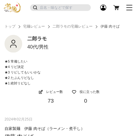
トップ
宅麺レビュー
二郎ラモの宅麺レビュー
伊藤 肉そば
二郎ラモ
40代/男性
★5 常備したい
★4 リピ決定
★3 リピしてもいいかな
★2 たぶんリピなし
★1 絶対リピなし
レビュー数
役に立った数
73
0
2024年02月25日
自家製麺 伊藤 肉そば（ラーメン・煮干し）