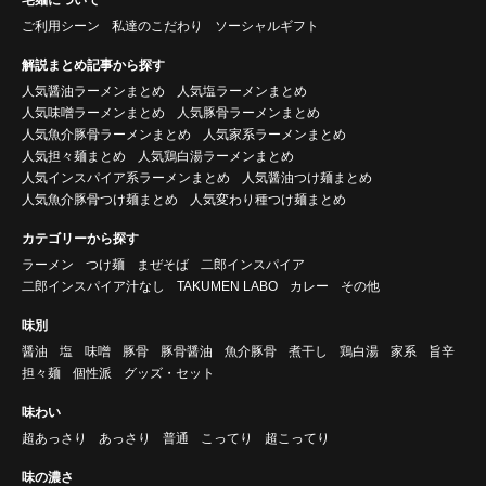
ご利用シーン
私達のこだわり
ソーシャルギフト
解説まとめ記事から探す
人気醤油ラーメンまとめ
人気塩ラーメンまとめ
人気味噌ラーメンまとめ
人気豚骨ラーメンまとめ
人気魚介豚骨ラーメンまとめ
人気家系ラーメンまとめ
人気担々麺まとめ
人気鶏白湯ラーメンまとめ
人気インスパイア系ラーメンまとめ
人気醤油つけ麺まとめ
人気魚介豚骨つけ麺まとめ
人気変わり種つけ麺まとめ
カテゴリーから探す
ラーメン
つけ麺
まぜそば
二郎インスパイア
二郎インスパイア汁なし
TAKUMEN LABO
カレー
その他
味別
醤油
塩
味噌
豚骨
豚骨醤油
魚介豚骨
煮干し
鶏白湯
家系
旨辛
担々麺
個性派
グッズ・セット
味わい
超あっさり
あっさり
普通
こってり
超こってり
味の濃さ