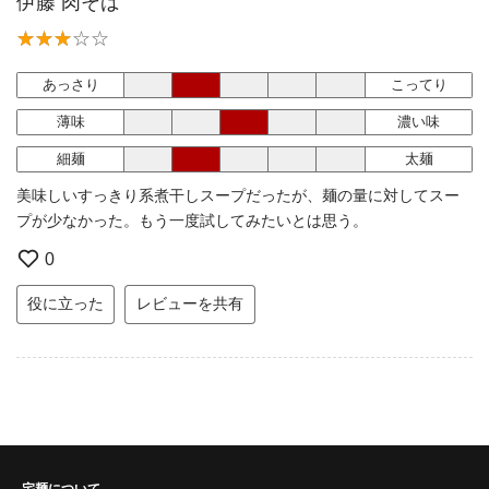
伊藤 肉そば
あっさり
こってり
薄味
濃い味
細麺
太麺
美味しいすっきり系煮干しスープだったが、麺の量に対してスー
プが少なかった。もう一度試してみたいとは思う。
0
役に立った
レビューを共有
宅麺について