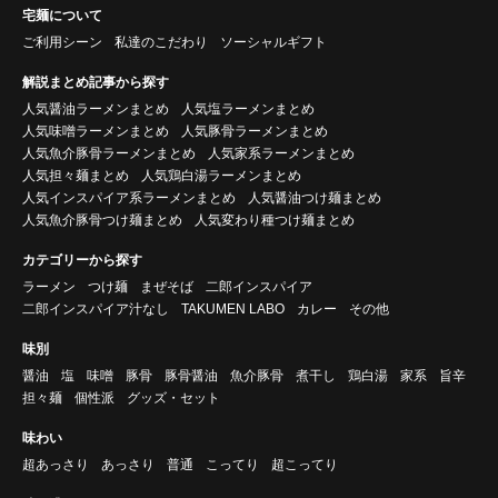
宅麺について
ご利用シーン
私達のこだわり
ソーシャルギフト
解説まとめ記事から探す
人気醤油ラーメンまとめ
人気塩ラーメンまとめ
人気味噌ラーメンまとめ
人気豚骨ラーメンまとめ
人気魚介豚骨ラーメンまとめ
人気家系ラーメンまとめ
人気担々麺まとめ
人気鶏白湯ラーメンまとめ
人気インスパイア系ラーメンまとめ
人気醤油つけ麺まとめ
人気魚介豚骨つけ麺まとめ
人気変わり種つけ麺まとめ
カテゴリーから探す
ラーメン
つけ麺
まぜそば
二郎インスパイア
二郎インスパイア汁なし
TAKUMEN LABO
カレー
その他
味別
醤油
塩
味噌
豚骨
豚骨醤油
魚介豚骨
煮干し
鶏白湯
家系
旨辛
担々麺
個性派
グッズ・セット
味わい
超あっさり
あっさり
普通
こってり
超こってり