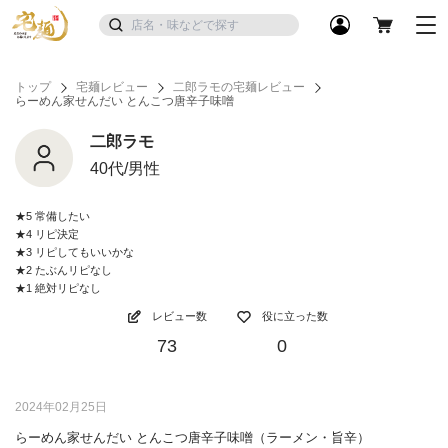
トップ
宅麺レビュー
二郎ラモの宅麺レビュー
らーめん家せんだい とんこつ唐辛子味噌
二郎ラモ
40代/男性
★5 常備したい
★4 リピ決定
★3 リピしてもいいかな
★2 たぶんリピなし
★1 絶対リピなし
レビュー数
役に立った数
73
0
2024年02月25日
らーめん家せんだい とんこつ唐辛子味噌（ラーメン・旨辛）