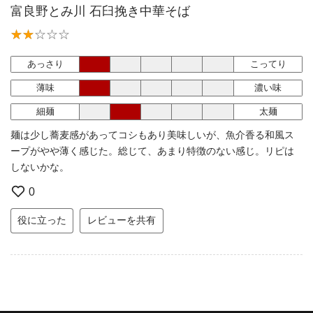
富良野とみ川 石臼挽き中華そば
あっさり
こってり
薄味
濃い味
細麺
太麺
麺は少し蕎麦感があってコシもあり美味しいが、魚介香る和風ス
ープがやや薄く感じた。総じて、あまり特徴のない感じ。リピは
しないかな。
0
役に立った
レビューを共有