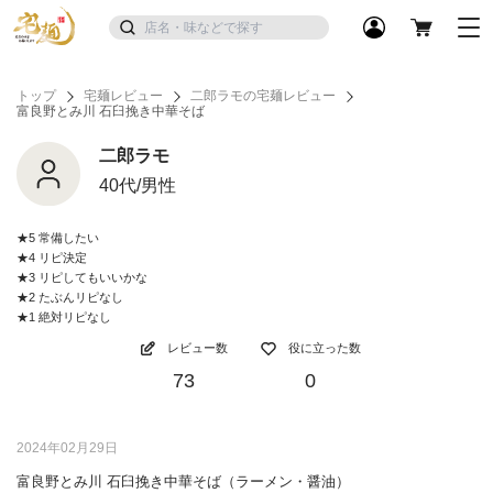
トップ
宅麺レビュー
二郎ラモの宅麺レビュー
富良野とみ川 石臼挽き中華そば
二郎ラモ
40代/男性
★5 常備したい
★4 リピ決定
★3 リピしてもいいかな
★2 たぶんリピなし
★1 絶対リピなし
レビュー数
役に立った数
73
0
2024年02月29日
富良野とみ川 石臼挽き中華そば（ラーメン・醤油）