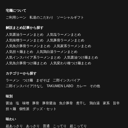
宅麺について
ご利用シーン
私達のこだわり
ソーシャルギフト
解説まとめ記事から探す
人気醤油ラーメンまとめ
人気塩ラーメンまとめ
人気味噌ラーメンまとめ
人気豚骨ラーメンまとめ
人気魚介豚骨ラーメンまとめ
人気家系ラーメンまとめ
人気担々麺まとめ
人気鶏白湯ラーメンまとめ
人気インスパイア系ラーメンまとめ
人気醤油つけ麺まとめ
人気魚介豚骨つけ麺まとめ
人気変わり種つけ麺まとめ
カテゴリーから探す
ラーメン
つけ麺
まぜそば
二郎インスパイア
二郎インスパイア汁なし
TAKUMEN LABO
カレー
その他
味別
醤油
塩
味噌
豚骨
豚骨醤油
魚介豚骨
煮干し
鶏白湯
家系
旨辛
担々麺
個性派
グッズ・セット
味わい
超あっさり
あっさり
普通
こってり
超こってり