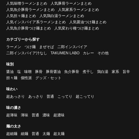
人気味噌ラーメンまとめ
人気豚骨ラーメンまとめ
人気魚介豚骨ラーメンまとめ
人気家系ラーメンまとめ
人気担々麺まとめ
人気鶏白湯ラーメンまとめ
人気インスパイア系ラーメンまとめ
人気醤油つけ麺まとめ
人気魚介豚骨つけ麺まとめ
人気変わり種つけ麺まとめ
カテゴリーから探す
ラーメン
つけ麺
まぜそば
二郎インスパイア
二郎インスパイア汁なし
TAKUMEN LABO
カレー
その他
味別
醤油
塩
味噌
豚骨
豚骨醤油
魚介豚骨
煮干し
鶏白湯
家系
旨辛
担々麺
個性派
グッズ・セット
味わい
超あっさり
あっさり
普通
こってり
超こってり
味の濃さ
超薄味
薄味
普通
濃味
超濃味
麺の太さ
超細麺
細麺
普通
太麺
超太麺