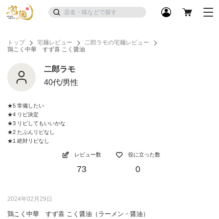
トップ
宅麺レビュー
二郎ラモの宅麺レビュー
鶏こく中華 すず喜 こく醤油
二郎ラモ
40代/男性
★5 常備したい
★4 リピ決定
★3 リピしてもいいかな
★2 たぶんリピなし
★1 絶対リピなし
レビュー数
役に立った数
73
0
2024年02月29日
鶏こく中華 すず喜 こく醤油（ラーメン・醤油）