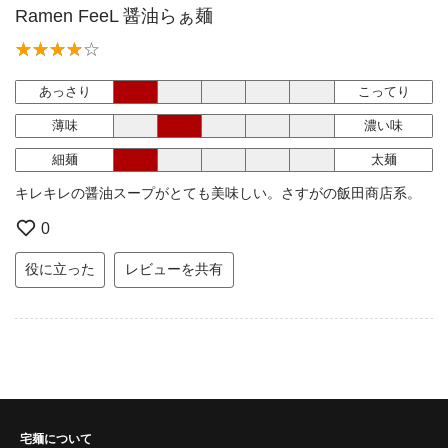
Ramen FeeL 醤油らぁ麺
あっさり
こってり
薄味
濃い味
細麺
太麺
キレキレの醤油スープがとても美味しい。さすがの飯田商店系。
0
役に立った
レビューを共有
宅麺について