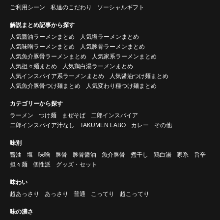
ご利用シーン
私達のこだわり
ソーシャルギフト
解説まとめ記事から探す
人気醤油ラーメンまとめ
人気塩ラーメンまとめ
人気味噌ラーメンまとめ
人気豚骨ラーメンまとめ
人気魚介豚骨ラーメンまとめ
人気家系ラーメンまとめ
人気担々麺まとめ
人気鶏白湯ラーメンまとめ
人気インスパイア系ラーメンまとめ
人気醤油つけ麺まとめ
人気魚介豚骨つけ麺まとめ
人気変わり種つけ麺まとめ
カテゴリーから探す
ラーメン
つけ麺
まぜそば
二郎インスパイア
二郎インスパイア汁なし
TAKUMEN LABO
カレー
その他
味別
醤油
塩
味噌
豚骨
豚骨醤油
魚介豚骨
煮干し
鶏白湯
家系
旨辛
担々麺
個性派
グッズ・セット
味わい
超あっさり
あっさり
普通
こってり
超こってり
味の濃さ