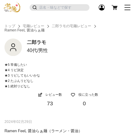
トップ
宅麺レビュー
二郎ラモの宅麺レビュー
Ramen FeeL 醤油らぁ麺
二郎ラモ
40代/男性
★5 常備したい
★4 リピ決定
★3 リピしてもいいかな
★2 たぶんリピなし
★1 絶対リピなし
レビュー数
役に立った数
73
0
2024年02月29日
Ramen FeeL 醤油らぁ麺（ラーメン・醤油）