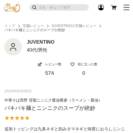
トップ
宅麺レビュー
JUVENTINOの宅麺レビュー
バキバキ麺とニンニクのスープが絶妙
JUVENTINO
40代/男性
レビュー数
役に立った数
574
0
2024年04月06日
中華そば髙野 背脂ニンニク醤油蕎麦（ラーメン・醤油）
バキバキ麺とニンニクのスープが絶妙
追加トッピングは九条ネギと刻みタマネギと味変におろしニンニ