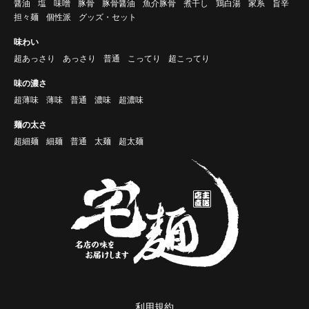
醤油
塩
味噌
豚骨
豚骨醤油
魚介豚骨
煮干し
鶏白湯
家系
旨辛
担々麺
個性派
グッズ・セット
味わい
超あっさり
あっさり
普通
こってり
超こってり
味の濃さ
超薄味
薄味
普通
濃味
超濃味
麺の太さ
超細麺
細麺
普通
太麺
超太麺
利用規約