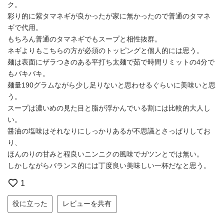
ク。
彩り的に紫タマネギが良かったが家に無かったので普通のタマネ
ギで代用。
もちろん普通のタマネギでもスープと相性抜群。
ネギよりもこちらの方が必須のトッピングと個人的には思う。
麺は表面にザラつきのある平打ち太麺で茹で時間リミットの4分で
もバキバキ。
麺量190グラムながら少し足りないと思わせるぐらいに美味いと思
う。
スープは濃いめの見た目と脂が浮かんでいる割には比較的大人し
い。
醤油の塩味はそれなりにしっかりあるが不思議とさっぱりしてお
り、
ほんのりの甘みと程良いニンニクの風味でガツンとでは無い。
しかしながらバランス的には丁度良い美味しい一杯だなと思う。
1
役に立った
レビューを共有