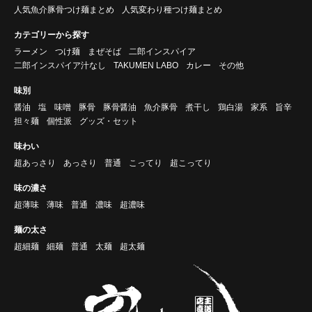
人気魚介豚骨つけ麺まとめ
人気変わり種つけ麺まとめ
カテゴリーから探す
ラーメン
つけ麺
まぜそば
二郎インスパイア
二郎インスパイア汁なし
TAKUMEN LABO
カレー
その他
味別
醤油
塩
味噌
豚骨
豚骨醤油
魚介豚骨
煮干し
鶏白湯
家系
旨辛
担々麺
個性派
グッズ・セット
味わい
超あっさり
あっさり
普通
こってり
超こってり
味の濃さ
超薄味
薄味
普通
濃味
超濃味
麺の太さ
超細麺
細麺
普通
太麺
超太麺