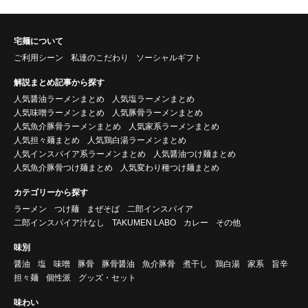
宅麺について
ご利用シーン
私達のこだわり
ソーシャルギフト
解説まとめ記事から探す
人気醤油ラーメンまとめ
人気塩ラーメンまとめ
人気味噌ラーメンまとめ
人気豚骨ラーメンまとめ
人気魚介豚骨ラーメンまとめ
人気家系ラーメンまとめ
人気担々麺まとめ
人気鶏白湯ラーメンまとめ
人気インスパイア系ラーメンまとめ
人気醤油つけ麺まとめ
人気魚介豚骨つけ麺まとめ
人気変わり種つけ麺まとめ
カテゴリーから探す
ラーメン
つけ麺
まぜそば
二郎インスパイア
二郎インスパイア汁なし
TAKUMEN LABO
カレー
その他
味別
醤油
塩
味噌
豚骨
豚骨醤油
魚介豚骨
煮干し
鶏白湯
家系
旨辛
担々麺
個性派
グッズ・セット
味わい